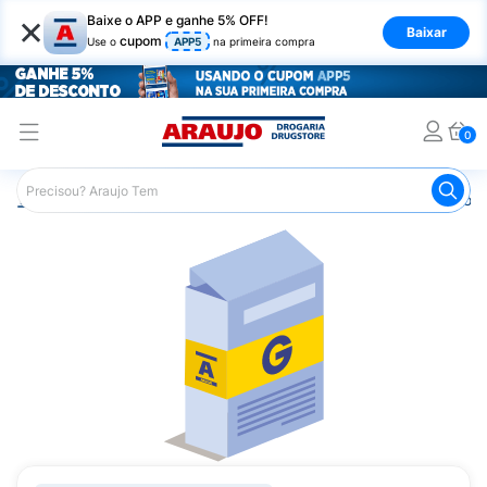
×
Baixe o APP e ganhe 5% OFF!
Baixar
cupom
Use o
APP5
na primeira compra
0
Araujo
Medicamentos
Remédios para Dor
Remédio p