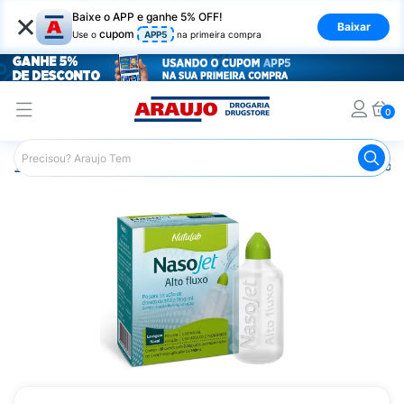
×
Baixe o APP e ganhe 5% OFF!
Baixar
cupom
Use o
APP5
na primeira compra
0
Araujo
Medicamentos
Remédio para Gripe e Resfriado