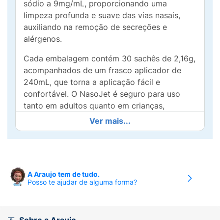
sódio a 9mg/mL, proporcionando uma
limpeza profunda e suave das vias nasais,
auxiliando na remoção de secreções e
alérgenos.
Cada embalagem contém 30 sachês de 2,16g,
acompanhados de um frasco aplicador de
240mL, que torna a aplicação fácil e
confortável. O NasoJet é seguro para uso
tanto em adultos quanto em crianças,
garantindo que toda a família possa se
Ver mais...
beneficiar da higiene nasal.
Com a utilização regular de NasoJet Alto
Fluxo, você pode melhorar a respiração,
diminuir a congestão e promover a saúde das
A Araujo tem de tudo.
Posso te ajudar de alguma forma?
mucosas nasais. Ideal para épocas de
alergias, resfriados ou simplesmente para
manter a higiene respiratória no dia a dia.