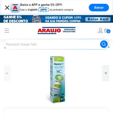
×
Baixe o APP e ganhe 5% OFF!
Baixar
cupom
Use o
APP5
na primeira compra
0
Araujo
Medicamentos
Remédio para Gripe e Resfriado