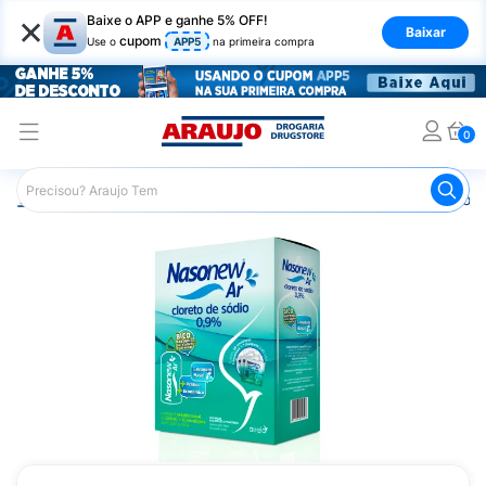
×
Baixe o APP e ganhe 5% OFF!
Baixar
cupom
Use o
APP5
na primeira compra
0
Araujo
Medicamentos
Remédio para Gripe e Resfriado