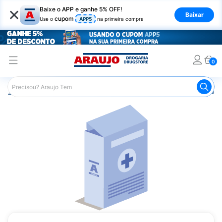
×
Baixe o APP e ganhe 5% OFF!
Baixar
cupom
Use o
APP5
na primeira compra
0
Araujo
Medicamentos
Remédio para o Estômago e Gastro