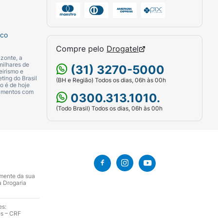
sco
Compre pelo
Drogatel
zonte, a
milhares de
(31) 3270-5000
eirismo e
ting do Brasil
(BH e Região) Todos os dias, 06h às 00h
o é de hoje
camentos com
0300.313.1010.
(Todo Brasil) Todos os dias, 06h às 00h
amente da sua
a Drogaria
es:
es – CRF