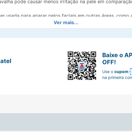
avalha pode causar menos irritação na pele em comparaçã
er usada para aparar pelos faciais em outras áreas, como 
Ver mais...
m áreas maiores do corpo, como axilas, pescoço e pernas.
resultar em uma aparência mais suave e natural, sem a m
Baixe o A
atel
OFF!
Use o
cupom
na primeira co
s.