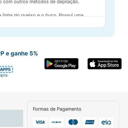
o com outros métodos de depilação.
a linha do queixo e o buço. Possui uma
arcação que outros métodos podem deixar.
PP e ganhe 5%
APP5
mpra
Formas de Pagamento