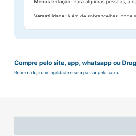
Menos Irritação:
Para algumas pessoas, a n
Versatilidade:
Além de sobrancelhas, pode s
lâmina longa auxilia na remoção de pelos e
Resultados Suaves:
O uso da navalha pode 
Contém:
3 Unidades
Compre pelo site, app, whatsapp ou Drog
Composição:
88% Plástico e 12% Aço
Retire na loja com agilidade e sem passar pelo caixa.
Advertência / Cuidados:
Manter fora do alcance de crianças e animai