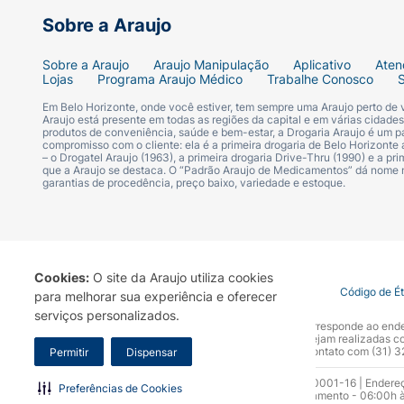
Sobre a Araujo
Sobre a Araujo
Araujo Manipulação
Aplicativo
Aten
Lojas
Programa Araujo Médico
Trabalhe Conosco
Em Belo Horizonte, onde você estiver, tem sempre uma Araujo perto de
Araujo está presente em todas as regiões da capital e em várias cidade
produtos de conveniência, saúde e bem-estar, a Drogaria Araujo é um pa
compromisso com o cliente: ela é a primeira drogaria de Belo Horizonte a
– o Drogatel Araujo (1963), a primeira drogaria Drive-Thru (1990) e a 
que a Araujo se destaca. O “Padrão Araujo de Medicamentos” dá nome
garantias de procedência, preço baixo, variedade e estoque.
Cookies:
O site da Araujo utiliza cookies
Termo de Uso
Portal da Privacidade
Covid-19
Código de É
para melhorar sua experiência e oferecer
serviços personalizados.
A Drogaria Araujo S/A informa que o seu site oficial corresponde ao e
marca. Para sua segurança recomendamos que não sejam realizadas com
Araujo S.A. Em caso de dúvidas, gentileza entrar em contato com (31)
Permitir
Dispensar
Razão Social: Drogaria Araujo S.A | CNPJ: 17.256.512.0001-16 | Endere
Preferências de Cookies
0300.313.1010 e (31) 3270-5000 Horário de funcionamento - 06:00h à