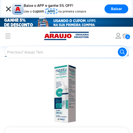
×
Baixe o APP e ganhe 5% OFF!
Baixar
cupom
Use o
APP5
na primeira compra
0
Araujo
Medicamentos
Remédio para Gripe e Resfriado