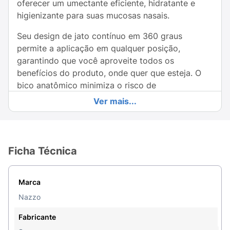
oferecer um umectante eficiente, hidratante e
higienizante para suas mucosas nasais.
Seu design de jato contínuo em 360 graus
permite a aplicação em qualquer posição,
garantindo que você aproveite todos os
benefícios do produto, onde quer que esteja. O
bico anatômico minimiza o risco de
contaminação, promovendo um uso seguro e
Ver mais...
prático para toda a família.
Ideal para o alívio de desconfortos nasais, como
ressecamento devido ao clima, ambientes secos
Ficha Técnica
ou durante a alergia, Nazzo Hialujet é a escolha
perfeita para manter suas vias respiratórias
confortáveis e saudáveis. Com 100 mL de
Marca
produto, você estará sempre preparado para
Nazzo
cuidar de sua saúde nasal, seja para adultos ou
crianças. Experimente e sinta a diferença!
Fabricante