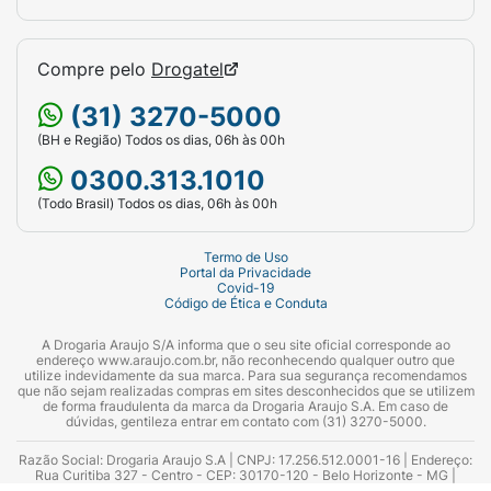
Compre pelo
Drogatel
(31) 3270-5000
(BH e Região) Todos os dias, 06h às 00h
0300.313.1010
(Todo Brasil) Todos os dias, 06h às 00h
Termo de Uso
Portal da Privacidade
Covid-19
Código de Ética e Conduta
A Drogaria Araujo S/A informa que o seu site oficial corresponde ao
endereço www.araujo.com.br, não reconhecendo qualquer outro que
utilize indevidamente da sua marca. Para sua segurança recomendamos
que não sejam realizadas compras em sites desconhecidos que se utilizem
de forma fraudulenta da marca da Drogaria Araujo S.A. Em caso de
dúvidas, gentileza entrar em contato com (31) 3270-5000.
Razão Social: Drogaria Araujo S.A | CNPJ: 17.256.512.0001-16 | Endereço:
Rua Curitiba 327 - Centro - CEP: 30170-120 - Belo Horizonte - MG |
Telefones: 0300.313.1010 e (31) 3270-5000 Horário de funcionamento -