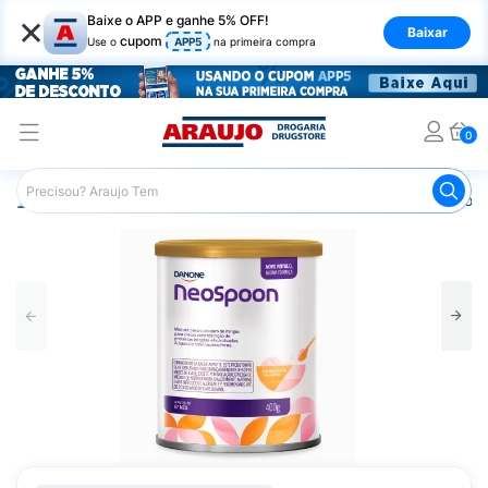
×
Baixe o APP e ganhe 5% OFF!
Baixar
cupom
Use o
APP5
na primeira compra
0
Araujo
Infantil
Alimentação Infantil
Papinha
Neo S