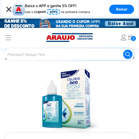
×
Baixe o APP e ganhe 5% OFF!
Baixar
cupom
Use o
APP5
na primeira compra
0
Araujo
Medicamentos
Saúde dos Olhos
Colírio para 