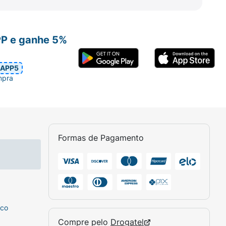
PP e ganhe 5%
APP5
mpra
Formas de Pagamento
sco
Compre pelo
Drogatel