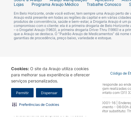
Lojas
Programa Araujo Médico
Trabalhe Conosco
Em Belo Horizonte, onde você estiver, tem sempre uma Araujo perto de
Araujo está presente em todas as regiões da capital e em várias cidade
produtos de conveniência, saúde e bem-estar, a Drogaria Araujo é um pa
compromisso com o cliente: ela é a primeira drogaria de Belo Horizonte a
– o Drogatel Araujo (1963), a primeira drogaria Drive-Thru (1990) e a 
que a Araujo se destaca. O “Padrão Araujo de Medicamentos” dá nome
garantias de procedência, preço baixo, variedade e estoque.
Cookies:
O site da Araujo utiliza cookies
Termo de Uso
Portal da Privacidade
Covid-19
Código de É
para melhorar sua experiência e oferecer
serviços personalizados.
A Drogaria Araujo S/A informa que o seu site oficial corresponde ao e
marca. Para sua segurança recomendamos que não sejam realizadas com
Araujo S.A. Em caso de dúvidas, gentileza entrar em contato com (31)
Permitir
Dispensar
Razão Social: Drogaria Araujo S.A | CNPJ: 17.256.512.0001-16 | Endere
Preferências de Cookies
0300.313.1010 e (31) 3270-5000 Horário de funcionamento - 06:00h à
10.965 | Yasmin Silva Alvarenga – CRF 52.584 - Consultor substituto: T
Funcionamento da Empresa (AFE): 7.16355-1