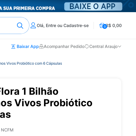
Olá, Entre ou Cadastre-se
R$ 0,00
0
Baixar App
Acompanhar Pedido
Central Araujo
mos Vivos Probiótico com 6 Cápsulas
ora 1 Bilhão
os Vivos Probiótico
las
S NCFM