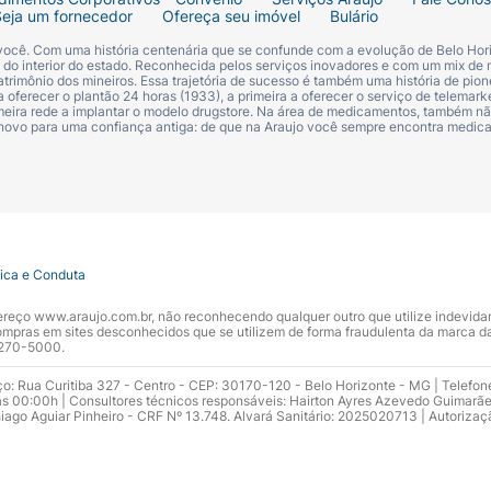
Seja um fornecedor
Ofereça seu imóvel
Bulário
 você. Com uma história centenária que se confunde com a evolução de Belo Hori
s do interior do estado. Reconhecida pelos serviços inovadores e com um mix de 
trimônio dos mineiros. Essa trajetória de sucesso é também uma história de pion
 oferecer o plantão 24 horas (1933), a primeira a oferecer o serviço de telemarke
primeira rede a implantar o modelo drugstore. Na área de medicamentos, também nã
 novo para uma confiança antiga: de que na Araujo você sempre encontra medi
tica e Conduta
ndereço www.araujo.com.br, não reconhecendo qualquer outro que utilize indevid
pras em sites desconhecidos que se utilizem de forma fraudulenta da marca d
 3270-5000.
ço: Rua Curitiba 327 - Centro - CEP: 30170-120 - Belo Horizonte - MG | Telefon
s 00:00h | Consultores técnicos responsáveis: Hairton Ayres Azevedo Guimarã
hiago Aguiar Pinheiro - CRF Nº 13.748. Alvará Sanitário: 2025020713 | Autorizaç