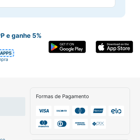
PP e ganhe 5%
APP5
mpra
Formas de Pagamento
sco