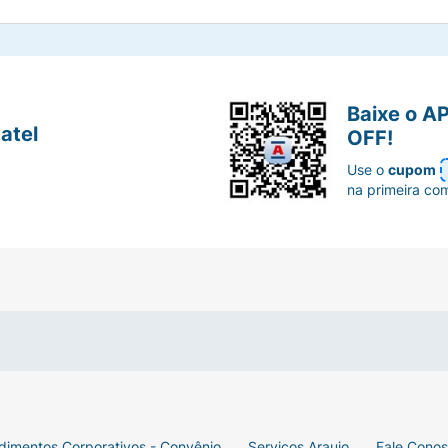
Baixe o A
atel
OFF!
Use o
cupom
na primeira co
dimentos Corporativos - Convênio
Serviços Araujo
Fale Cono