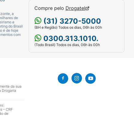
Compre pelo
Drogatel
zonte, a
milhares de
(31) 3270-5000
eirismo e
ting do Brasil
(BH e Região) Todos os dias, 06h às 00h
o é de hoje
camentos com
0300.313.1010.
(Todo Brasil) Todos os dias, 06h às 00h
amente da sua
a Drogaria
es:
es – CRF
ão de