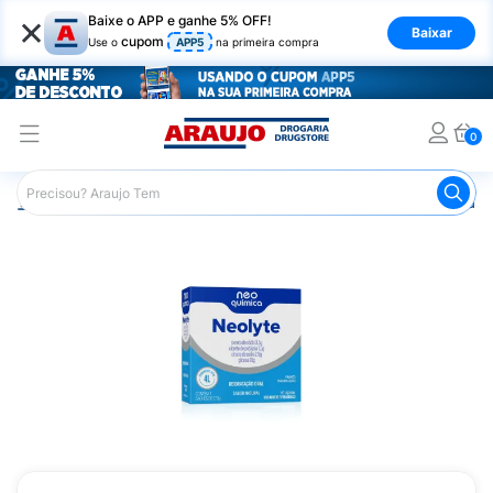
×
Baixe o APP e ganhe 5% OFF!
Baixar
cupom
Use o
APP5
na primeira compra
0
Araujo
Medicamentos
Remédio para o Estômago e Gastro