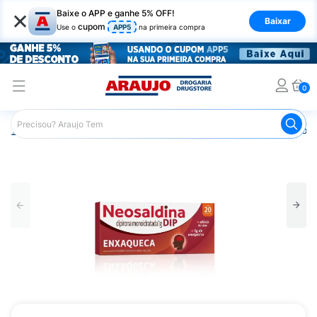
×
Baixe o APP e ganhe 5% OFF!
Baixar
cupom
Use o
APP5
na primeira compra
0
Araujo
Medicamentos
Remédios para Dor
Remédio p