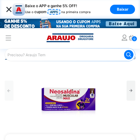
×
Baixe o APP e ganhe 5% OFF!
Baixar
cupom
Use o
APP5
na primeira compra
0
Araujo
Medicamentos
Remédios para Dor
Remédio p