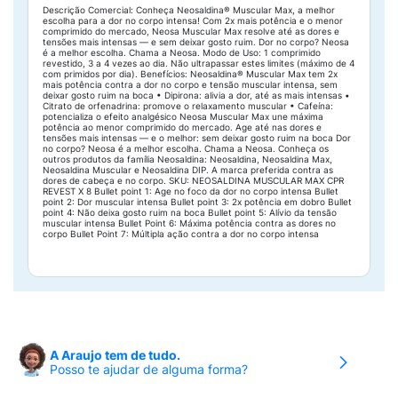
Descrição Comercial: Conheça Neosaldina® Muscular Max, a melhor
escolha para a dor no corpo intensa! Com 2x mais potência e o menor
comprimido do mercado, Neosa Muscular Max resolve até as dores e
tensões mais intensas — e sem deixar gosto ruim. Dor no corpo? Neosa
é a melhor escolha. Chama a Neosa. Modo de Uso: 1 comprimido
revestido, 3 a 4 vezes ao dia. Não ultrapassar estes limites (máximo de 4
com primidos por dia). Benefícios: Neosaldina® Muscular Max tem 2x
mais potência contra a dor no corpo e tensão muscular intensa, sem
deixar gosto ruim na boca • Dipirona: alivia a dor, até as mais intensas •
Citrato de orfenadrina: promove o relaxamento muscular • Cafeína:
potencializa o efeito analgésico Neosa Muscular Max une máxima
potência ao menor comprimido do mercado. Age até nas dores e
tensões mais intensas — e o melhor: sem deixar gosto ruim na boca Dor
no corpo? Neosa é a melhor escolha. Chama a Neosa. Conheça os
outros produtos da família Neosaldina: Neosaldina, Neosaldina Max,
Neosaldina Muscular e Neosaldina DIP. A marca preferida contra as
dores de cabeça e no corpo. SKU: NEOSALDINA MUSCULAR MAX CPR
REVEST X 8 Bullet point 1: Age no foco da dor no corpo intensa Bullet
point 2: Dor muscular intensa Bullet point 3: 2x potência em dobro Bullet
point 4: Não deixa gosto ruim na boca Bullet point 5: Alívio da tensão
muscular intensa Bullet Point 6: Máxima potência contra as dores no
corpo Bullet Point 7: Múltipla ação contra a dor no corpo intensa
A Araujo tem de tudo.
Posso te ajudar de alguma forma?