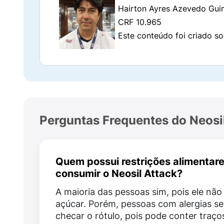
Hairton Ayres Azevedo Gui
O uso regular deste suplemento atua de for
CRF 10.965
Este conteúdo foi criado so
Revitalização capilar profunda:
atua diret
Ação antiqueda e crescimento
: previne d
regeneração dos fios;
Fortalecimento das unhas:
regenera a est
quebras;
Perguntas Frequentes do Neosi
Combate ao envelhecimento precoce:
gra
nas células, protegendo a juventude da p
Quem possui restrições alimentar
Metabolismo e energia
: as vitaminas do 
consumir o Neosil Attack?
atuarem na renovação celular e produção
A maioria das pessoas sim, pois ele nã
açúcar. Porém, pessoas com alergias s
Como tomar o Neosil Attack corr
checar o rótulo, pois pode conter traços 