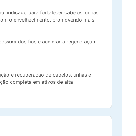
, indicado para fortalecer cabelos, unhas
de com o envelhecimento, promovendo mais
pessura dos fios e acelerar a regeneração
ição e recuperação de cabelos, unhas e
ição completa em ativos de alta
ido Ascórbico (Vitamina C), Bisglicinato
 Ácido Fólico, D-Biotina, além de
glúten.