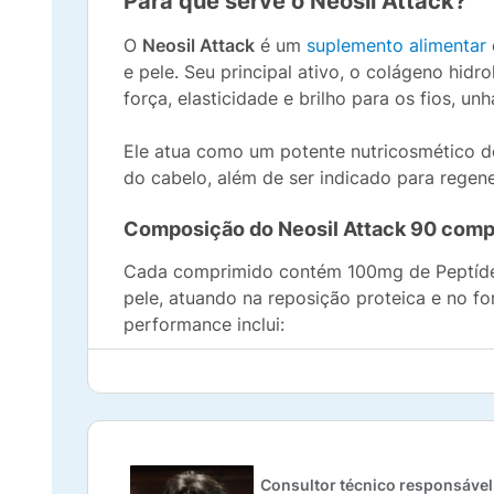
Para que serve o Neosil Attack?
O
Neosil Attack
é um
suplemento alimentar
e pele. Seu principal ativo, o colágeno hi
força, elasticidade e brilho para os fios, u
Ele atua como um potente nutricosmético 
do cabelo, além de ser indicado para regen
Composição do Neosil Attack 90 comp
Cada comprimido contém 100mg de Peptídeos
pele, atuando na reposição proteica e no f
performance inclui:
Óxido de Magnésio, Monometilsilanotriol E
Ferroso, Acetato de DL-Alfa-Tocoferol (Vi
antiumectantes e estabilizantes necessár
Quais os benefícios do Neosil Att
Consultor técnico responsável