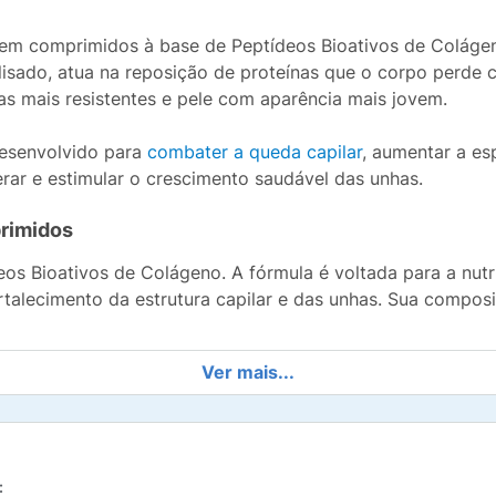
em comprimidos à base de Peptídeos Bioativos de Colágeno
drolisado, atua na reposição de proteínas que o corpo per
nhas mais resistentes e pele com aparência mais jovem.
desenvolvido para
combater a queda capilar
, aumentar a es
erar e estimular o crescimento saudável das unhas.
rimidos
 Bioativos de Colágeno. A fórmula é voltada para a nutr
ortalecimento da estrutura capilar e das unhas. Sua compos
Ver mais...
stabilizado em Colágeno Hidrolisado de Peixe (Silício), Ác
tamina E), Óxido de Zinco, Cianocobalamina (Vitamina B12),
ios para a formação do comprimido revestido.
Não contém 
ack?
: