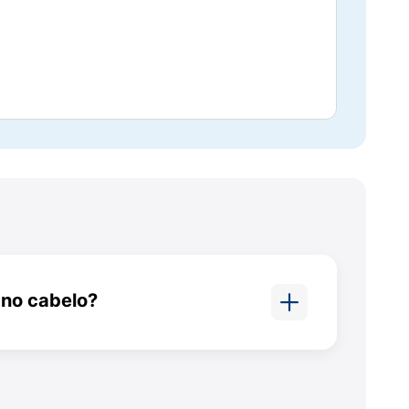
para a beleza e a saúde:
 e brilho para o cabelo
;
spessura capilar e na velocidade de
 mais saudável e resistente contra
a a combater os danos dos radicais livres
 no cabelo?
s, gorduras e carboidratos, além de
da queda capilar e no estímulo
vos fios. Sua fórmula melhora a
e e a resistência do cabelo da