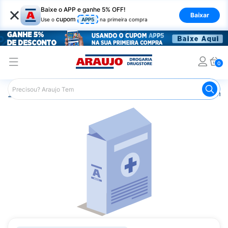
×
Baixe o APP e ganhe 5% OFF!
Baixar
cupom
Use o
APP5
na primeira compra
0
Araujo
Medicamentos
Remédios Cardiológicos
Reméd