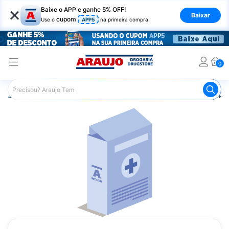
×
Baixe o APP e ganhe 5% OFF!
Baixar
cupom
Use o
APP5
na primeira compra
0
Araujo
Medicamentos
Saúde da Mulher
Anticoncepci