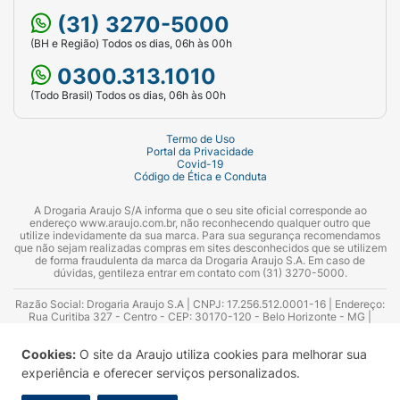
(31) 3270-5000
(BH e Região) Todos os dias, 06h às 00h
0300.313.1010
(Todo Brasil) Todos os dias, 06h às 00h
Termo de Uso
Portal da Privacidade
Covid-19
Código de Ética e Conduta
A Drogaria Araujo S/A informa que o seu site oficial corresponde ao
endereço www.araujo.com.br, não reconhecendo qualquer outro que
utilize indevidamente da sua marca. Para sua segurança recomendamos
que não sejam realizadas compras em sites desconhecidos que se utilizem
de forma fraudulenta da marca da Drogaria Araujo S.A. Em caso de
dúvidas, gentileza entrar em contato com (31) 3270-5000.
Razão Social: Drogaria Araujo S.A | CNPJ: 17.256.512.0001-16 | Endereço:
Rua Curitiba 327 - Centro - CEP: 30170-120 - Belo Horizonte - MG |
Telefones: 0300.313.1010 e (31) 3270-5000 Horário de funcionamento -
06:00h às 00:00h | Consultores técnicos responsáveis: Hairton Ayres
Cookies:
O site da Araujo utiliza cookies para melhorar sua
Azevedo Guimarães – CRF 10.965 | Yasmin Silva Alvarenga – CRF 52.584 -
Consultor substituto: Thiago Aguiar Pinheiro - CRF Nº 13.748. Alvará
experiência e oferecer serviços personalizados.
Sanitário: 2025020713 | Autorização de Funcionamento da Empresa (AFE):
7.16355-1