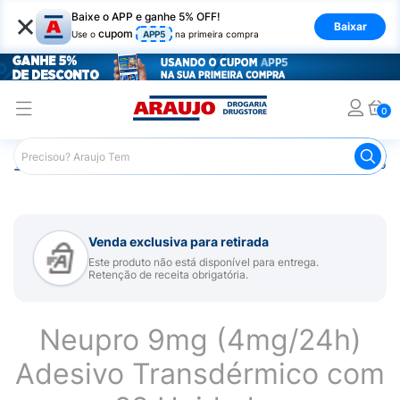
×
Baixe o APP e ganhe 5% OFF!
Baixar
cupom
Use o
APP5
na primeira compra
0
Araujo
Medicamentos
Remédio para Sistema Nervoso Ce
Venda exclusiva para retirada
Este produto não está disponível para entrega.
Retenção de receita obrigatória.
Neupro 9mg (4mg/24h)
Adesivo Transdérmico com