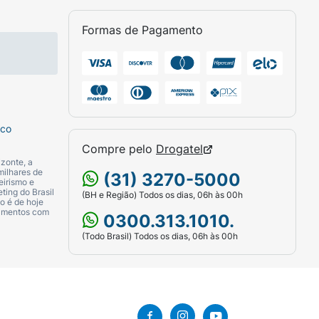
gada induzida pelo afoxolaner resulta em
Formas de Pagamento
laner é específica para os invertebrados,
sco
Compre pelo
Drogatel
zonte, a
milhares de
(31) 3270-5000
eirismo e
ting do Brasil
ável de uma forma que estimule o cão para
(BH e Região) Todos os dias, 06h às 00h
o é de hoje
camentos com
0300.313.1010.
(Todo Brasil) Todos os dias, 06h às 00h
 para que o cão consuma a dose completa, e
a dose completa foi perdida ou caso ocorra