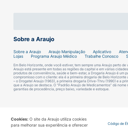
cloreto através das membranas celulares (p
atividade descontrolada do sistema nervoso 
contribuindo
para a margem de segurança em mamíferos
Sobre a Araujo
Nexgard 10,1 a 25 Kg Dosagem E Admin
Sobre a Araujo
Araujo Manipulação
Aplicativo
Aten
Lojas
Programa Araujo Médico
Trabalhe Conosco
NexGard é administrado oralmente, uma ve
Em Belo Horizonte, onde você estiver, tem sempre uma Araujo perto de
Araujo está presente em todas as regiões da capital e em várias cidade
Esquema De Dosagem
produtos de conveniência, saúde e bem-estar, a Drogaria Araujo é um pa
compromisso com o cliente: ela é a primeira drogaria de Belo Horizonte a
NexGard é altamente palatável e pode ser o
– o Drogatel Araujo (1963), a primeira drogaria Drive-Thru (1990) e a 
mastigá-lo. Não há nenhuma recomendação 
que a Araujo se destaca. O “Padrão Araujo de Medicamentos” dá nome
garantias de procedência, preço baixo, variedade e estoque.
administração de NexGard, podendo ser ofe
os animais tratados devem ser observados 
Cookies:
O site da Araujo utiliza cookies
que uma parte da dose não seja perdida ou
Termo de Uso
Portal da Privacidade
Covid-19
Código de É
para melhorar sua experiência e oferecer
vômito dentro de duas horas após a admini