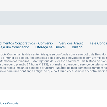
elos neurotransmissores GABA). Uma hiperexcitação prolon
central e morte de insetos e ácaros. A toxicidade do afoxo
.
istração
dimentos Corporativos - Convênio
Serviços Araujo
Fale Cono
Seja um fornecedor
Ofereça seu imóvel
Bulário
z ao mês, na dosagem mínima de 2,5 mg/kg.
 você. Com uma história centenária que se confunde com a evolução de Belo Hori
s do interior do estado. Reconhecida pelos serviços inovadores e com um mix de 
trimônio dos mineiros. Essa trajetória de sucesso é também uma história de pion
 oferecer o plantão 24 horas (1933), a primeira a oferecer o serviço de telemarke
ferecido diretamente ao cão. Administre o tablete mastig
primeira rede a implantar o modelo drugstore. Na área de medicamentos, também nã
de regime alimentar para a
 novo para uma confiança antiga: de que na Araujo você sempre encontra medi
recido junto com o alimento ou não. Deve-se ter cuidado
por alguns minutos para assegurar
 recusada. Caso se suspeite de que uma parte da dose ou 
tica e Conduta
stração, administre uma nova dose completa.