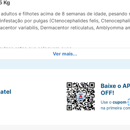
5 Kg
adultos e filhotes acima de 8 semanas de idade, pesando 
nfestação por pulgas (Ctenocephalides felis, Ctenocephali
acentor variabilis, Dermacentor reticulatus, Amblyomma a
pulgas antes que coloquem ovos.
Ver mais...
por mês;
Baixe o A
tinge 100% de eficácia em 8 horas para pulgas;
atel
OFF!
Use o
cupom
ção de pulgas adultas recém adquiridas e carrapatos por 
na primeira co
 25 kg
zolinas. Seu mecanismo de ação baseia-se no bloqueio pré