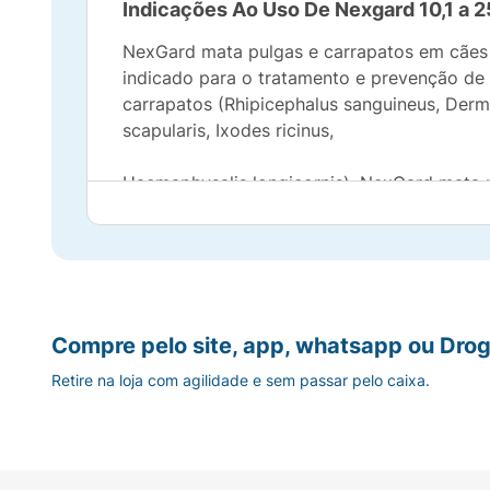
Indicações Ao Uso De Nexgard 10,1 a 2
NexGard mata pulgas e carrapatos em cães 
indicado para o tratamento e prevenção de i
carrapatos (Rhipicephalus sanguineus, Derm
scapularis, Ixodes ricinus,
Haemaphysalis longicornis). NexGard mata 
NexGard deve ser administrado uma vez 
NexGard é altamente palatável;
Nexgard tem um rápido início de ação e a
Compre pelo site, app, whatsapp ou Drog
Retire na loja com agilidade e sem passar pelo caixa.
NexGard controla rapidamente a reinfesta
Mecanismo De Ação De Nexgard 10,1 a
O afoxolaner é membro da família da isoxa