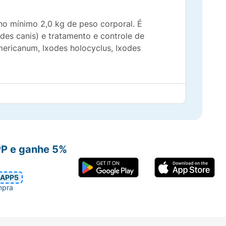
no mínimo 2,0 kg de peso corporal. É
des canis) e tratamento e controle de
mericanum, Ixodes holocyclus, Ixodes
PP e ganhe 5%
APP5
um mês.
mpra
 e pós-sináptico da passagem de íons