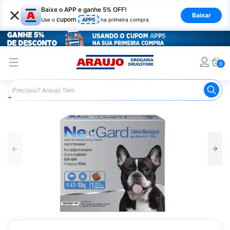
×
Baixe o APP e ganhe 5% OFF!
Baixar
cupom
Use o
APP5
na primeira compra
0
Araujo
Pet Shop
Cachorros
Antipulgas e Parasitas C