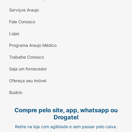
demonstraram
ausência de efeitos clínicos
Serviços Araujo
relevantes
, mesmo com doses acima das
recomendadas. No entanto, podem ocorrer
Fale Conosco
efeitos leves
e passageiros como
vômitos
,
coceira
,
letargia
ou
diarreia
.
Lojas
É importante observar:
Programa Araujo Médico
Cães com
histórico de convulsões
ou
Trabalhe Conosco
distúrbios neurológicos
devem usar com
Seja um fornecedor
cautela;
Ofereça seu imóvel
Pulgas e carrapatos precisam picar o
animal para que o produto atue, o que
não
Bulário
elimina totalmente o risco de transmissão
de doenças
;
Compre pelo site, app, whatsapp ou
Não indicado para gatos
ou humanos;
Drogatel
Retire na loja com agilidade e sem passar pelo caixa.
Não há estudos conclusivos sobre o uso em