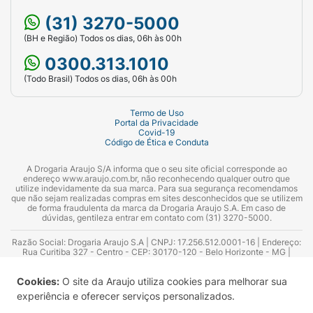
conosco pela
Central de Atendimento da
(31) 3270-5000
Araujo
, pelo Drogatel - (31) 3270-5000 - ou ir
(BH e Região) Todos os dias, 06h às 00h
até uma de nossas lojas.
0300.313.1010
(Todo Brasil) Todos os dias, 06h às 00h
Termo de Uso
Portal da Privacidade
Covid-19
Código de Ética e Conduta
A Drogaria Araujo S/A informa que o seu site oficial corresponde ao
endereço www.araujo.com.br, não reconhecendo qualquer outro que
utilize indevidamente da sua marca. Para sua segurança recomendamos
que não sejam realizadas compras em sites desconhecidos que se utilizem
de forma fraudulenta da marca da Drogaria Araujo S.A. Em caso de
dúvidas, gentileza entrar em contato com (31) 3270-5000.
Razão Social: Drogaria Araujo S.A | CNPJ: 17.256.512.0001-16 | Endereço:
Rua Curitiba 327 - Centro - CEP: 30170-120 - Belo Horizonte - MG |
Telefones: 0300.313.1010 e (31) 3270-5000 Horário de funcionamento -
06:00h às 00:00h | Consultores técnicos responsáveis: Hairton Ayres
Cookies:
O site da Araujo utiliza cookies para melhorar sua
Azevedo Guimarães – CRF 10.965 | Yasmin Silva Alvarenga – CRF 52.584 -
Consultor substituto: Thiago Aguiar Pinheiro - CRF Nº 13.748. Alvará
experiência e oferecer serviços personalizados.
Sanitário: 2025020713 | Autorização de Funcionamento da Empresa (AFE):
7.16355-1