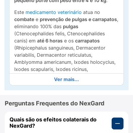
pequeno porte com peso entre 4 e 10 kg
.
Este
medicamento veterinário
atua no
combate
e
prevenção de pulgas e carrapatos
,
eliminando 100% das
pulgas
(Ctenocephalides felis, Ctenocephalides
canis)
em
até 6 horas
e os
carrapatos
(Rhipicephalus sanguineus, Dermacentor
variabilis, Dermacentor reticulatus,
Amblyomma americanum, Ixodes holocyclus,
Ixodes scapularis, Ixodes ricinus,
Haemaphysalis longicornis) em
até 48 horas
Ver mais...
após a administração.
A ação do princípio ativo
Afoxolaner
garante
até
30 dias de proteção contínua
e eficaz
Perguntas Frequentes do NexGard
contra esses parasitas, promovendo mais
conforto e saúde para o seu pet.
Quais são os efeitos colaterais do
NexGard?
Como usar NexGard em cães pequenos?