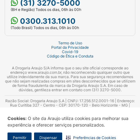
(31) 3270-5000
(BH e Região) Todos os dias, 06h às 00h
0300.313.1010
(Todo Brasil) Todos os dias, 06h às 00h
Termo de Uso
Portal da Privacidade
Covid-19
Código de Ética e Conduta
A Drogaria Araujo S/A informa que o seu site oficial corresponde ao
endereço www.araujo.com.br, não reconhecendo qualquer outro que
utilize indevidamente da sua marca. Para sua segurança recomendamos
que não sejam realizadas compras em sites desconhecidos que se utilizem
de forma fraudulenta da marca da Drogaria Araujo S.A. Em caso de
dúvidas, gentileza entrar em contato com (31) 3270-5000.
Razão Social: Drogaria Araujo S.A | CNPJ: 17.256.512.0001-16 | Endereço:
Rua Curitiba 327 - Centro - CEP: 30170-120 - Belo Horizonte - MG |
Telefones: 0300.313.1010 e (31) 3270-5000 Horário de funcionamento -
06:00h às 00:00h | Consultores técnicos responsáveis: Hairton Ayres
Cookies:
O site da Araujo utiliza cookies para melhorar sua
Azevedo Guimarães – CRF 10.965 | Yasmin Silva Alvarenga – CRF 52.584 -
Consultor substituto: Thiago Aguiar Pinheiro - CRF Nº 13.748. Alvará
experiência e oferecer serviços personalizados.
Sanitário: 2025020713 | Autorização de Funcionamento da Empresa (AFE):
7.16355-1
Permitir
Dispensar
Preferências de Cookies