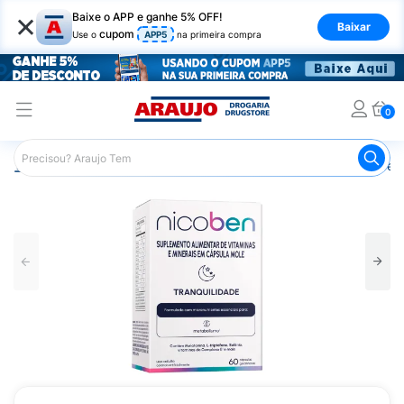
×
Baixe o APP e ganhe 5% OFF!
Baixar
cupom
Use o
APP5
na primeira compra
0
Araujo
Medicamentos
Remédio para Dormir
Nicoben 