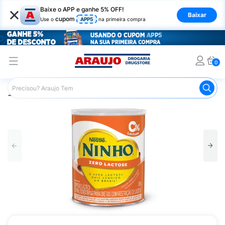
×
Baixe o APP e ganhe 5% OFF!
Baixar
cupom
Use o
APP5
na primeira compra
0
Araujo
Infantil
Alimentação Infantil
Leite Infantil
N