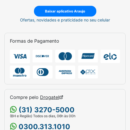
Baixar aplicativo Araujo
Este produto não deve ser usado para
Ofertas, novidades e praticidade no seu celular
alimentar crianças menores de 1 (um) ano de
idade. O aleitamento materno evita infecções
e alergias e é recomendado até os 2 (dois)
Formas de Pagamento
anos de idade ou mais
Compre pelo
Drogatel
(31) 3270-5000
(BH e Região) Todos os dias, 06h às 00h
0300.313.1010