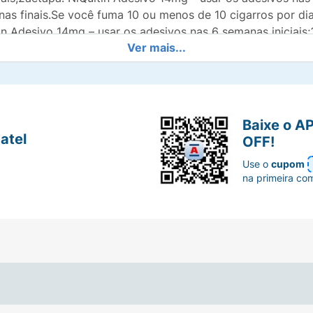
as finais.Se você fuma 10 ou menos de 10 cigarros por di
n Adesivo 14mg – usar os adesivos nas 6 semanas iniciais;
Ver mais...
ito de fumar.MS 1.3480.0106 (Adesivos). NÃO USE ESTE
 OS SINTOMAS, O MÉDICO DEVERÁ SER CONSULTADO.
Baixe o A
ficacy of over-the-counter nicotine patch. Nicotine and T
atel
OFF!
 patch on the cigarette craving over the course of the day: 
Use o
cupom
5-8045 Exemplo e-commerce Droga Raia – Imagens. 4 mg on
na primeira co