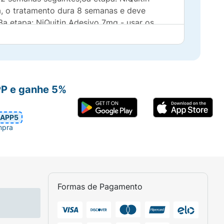
a, o tratamento dura 8 semanas e deve
3a etapa: NiQuitin Adesivo 7mg - usar os
 MEDICAMENTO SE VOCÊ É FUMANTE COM
PP e ganhe 5%
obacco Research. 2002. 4: 477-4832.
results from two randomized clinical trials.
APP5
ly. 2. Must be qualified with “4mg lozenge
mpra
Formas de Pagamento