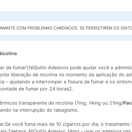
UMANTE COM PROBLEMAS CARDÍACOS. SE PERSISTIREM OS SINT
icotina
r de fumar1.NiQuitin Adesivos pode ajudar você a administ
ida liberação de nicotina no momento da aplicação do ade
ia – ajudando a interromper a fissura de fumar e os sintom
vontade de fumar por 24 horas2.
rmicos transparente de nicotina (7mg, 14mg ou 21mg)
Par
iando na interrupção do tabagismo.
:Se você fuma mais de 10 cigarros por dia, o tratamento 
ais;2aetapa: NiQuitin Adesivo 14mg - usar os adesivos nas