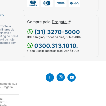
sco
Compre pelo
Drogatel
zonte, a
milhares de
(31) 3270-5000
eirismo e
ting do Brasil
(BH e Região) Todos os dias, 06h às 00h
o é de hoje
camentos com
0300.313.1010.
(Todo Brasil) Todos os dias, 06h às 00h
amente da sua
a Drogaria
es:
es – CRF
ão de