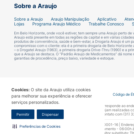
Sobre a Araujo
Sobre a Araujo
Araujo Manipulação
Aplicativo
Aten
Lojas
Programa Araujo Médico
Trabalhe Conosco
Em Belo Horizonte, onde você estiver, tem sempre uma Araujo perto de
Araujo está presente em todas as regiões da capital e em várias cidade
produtos de conveniência, saúde e bem-estar, a Drogaria Araujo é um pa
compromisso com o cliente: ela é a primeira drogaria de Belo Horizonte a
– o Drogatel Araujo (1963), a primeira drogaria Drive-Thru (1990) e a 
que a Araujo se destaca. O “Padrão Araujo de Medicamentos” dá nome
garantias de procedência, preço baixo, variedade e estoque.
Cookies:
O site da Araujo utiliza cookies
Termo de Uso
Portal da Privacidade
Covid-19
Código de É
para melhorar sua experiência e oferecer
serviços personalizados.
A Drogaria Araujo S/A informa que o seu site oficial corresponde ao e
marca. Para sua segurança recomendamos que não sejam realizadas com
Araujo S.A. Em caso de dúvidas, gentileza entrar em contato com (31)
Permitir
Dispensar
Razão Social: Drogaria Araujo S.A | CNPJ: 17.256.512.0001-16 | Endere
Preferências de Cookies
0300.313.1010 e (31) 3270-5000 Horário de funcionamento - 06:00h à
10.965 | Yasmin Silva Alvarenga – CRF 52.584 - Consultor substituto: T