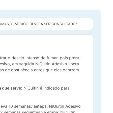
OMAS, O MÉDICO DEVERÁ SER CONSULTADO."
rar o desejo intenso de fumar, pois possui
sivo, em seguida NiQuitin Adesivo libera
as de abstinência antes que eles ocorram.
a que serve:
NiQuitin é indicado para
leva 10 semanas:1aetapa: NiQuitin Adesivo
 2 semanas seguintes;3a etapa: NiQuitin