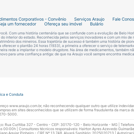
dimentos Corporativos - Convênio
Serviços Araujo
Fale Cono
Seja um fornecedor
Ofereça seu imóvel
Bulário
 você. Com uma história centenária que se confunde com a evolução de Belo Hori
s do interior do estado. Reconhecida pelos serviços inovadores e com um mix de 
trimônio dos mineiros. Essa trajetória de sucesso é também uma história de pion
 oferecer o plantão 24 horas (1933), a primeira a oferecer o serviço de telemarke
primeira rede a implantar o modelo drugstore. Na área de medicamentos, também nã
 novo para uma confiança antiga: de que na Araujo você sempre encontra medi
tica e Conduta
ndereço www.araujo.com.br, não reconhecendo qualquer outro que utilize indevid
pras em sites desconhecidos que se utilizem de forma fraudulenta da marca d
 3270-5000.
ço: Rua Curitiba 327 - Centro - CEP: 30170-120 - Belo Horizonte - MG | Telefon
s 00:00h | Consultores técnicos responsáveis: Hairton Ayres Azevedo Guimarã
hiago Aguiar Pinheiro - CRF Nº 13.748. Alvará Sanitário: 2025020713 | Autorizaç