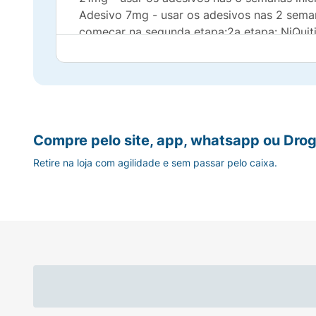
Adesivo 7mg - usar os adesivos nas 2 seman
começar na segunda etapa:2a etapa: NiQuiti
adesivos nas 2 semanas finais.
Nicotina. Indicação: Interrupção do háb
PROBLEMAS CARDÍACOS. SE PERSISTIREM
1 Shiffman S. Gorsline J. Gorodetzky CW. Ef
Compre pelo site, app, whatsapp ou Drog
Shiffman et al 2008. The effect of a nicotine
Retire na loja com agilidade e sem passar pelo caixa.
Curr Med Res Opin. 2008 Aug 25; (10): 279
versus placebo.