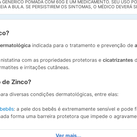
CA GENÉRICO POMADA COM 60G É UM MEDICAMENTO. SEU USO PO
EIA A BULA. SE PERSISTIREM OS SINTOMAS, O MÉDICO DEVERÁ 
nco?
ermatológica
indicada para o tratamento e prevenção de
nistatina com as propriedades protetoras e
cicatrizantes
d
matites e irritações cutâneas.
o de Zinco?
ra diversas condições dermatológicas, entre elas:
 bebês
: a pele dos bebês é extremamente sensível e pode f
da forma uma barreira protetora que impede o agravamento
Ver mais...