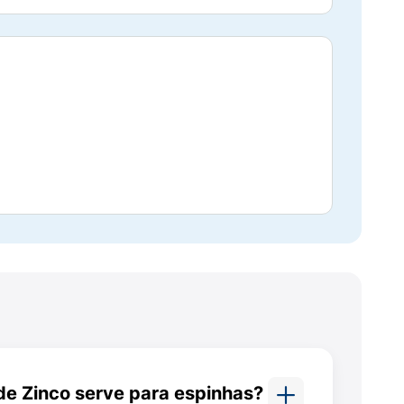
 na pele devido ao atrito constante, uso de
ênero Candida, que pode surgir em regiões
ções pré-existentes, promovendo a
 à fórmula. Eles são: petrolato líquido;
mento.
 de Zinco serve para espinhas?