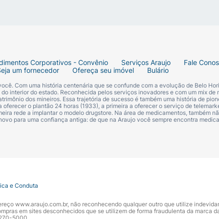
ralda para eliminar qualquer resíduo de urina ou fezes, que
ave a região apenas com água morna. Se houver fezes, la
e bem;
do uma toalha macia. É importante evitar limpeza e esfre
dimentos Corporativos - Convênio
Serviços Araujo
Fale Cono
o da pele do bebê;
Seja um fornecedor
Ofereça seu imóvel
Bulário
 você. Com uma história centenária que se confunde com a evolução de Belo Hori
 camada fina de Nistatina + Óxido de zinco em toda a regi
s do interior do estado. Reconhecida pelos serviços inovadores e com um mix de 
trimônio dos mineiros. Essa trajetória de sucesso é também uma história de pion
 oferecer o plantão 24 horas (1933), a primeira a oferecer o serviço de telemarke
primeira rede a implantar o modelo drugstore. Na área de medicamentos, também nã
bê (e também as fraldas de pano), de preferência com sab
 novo para uma confiança antiga: de que na Araujo você sempre encontra medi
o use produtos para amaciar roupas ou outros produtos q
 de dúvidas sobre este medicamento, procure orientação 
mento?
tica e Conduta
 é contraindicado para pessoas com hipersensibilidade ou 
órmula.
ndereço www.araujo.com.br, não reconhecendo qualquer outro que utilize indevid
pras em sites desconhecidos que se utilizem de forma fraudulenta da marca d
 3270-5000.