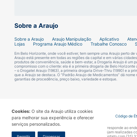
Limpe bem a pele da área coberta pela f
bebê. Quando houver somente urina, l
sabonete suave para bebês, e enxagu
Sobre a Araujo
Em seguida, seque delicadamente, usan
Sobre a Araujo
Araujo Manipulação
Aplicativo
Aten
desnecessárias, podem causar irritaçã
Lojas
Programa Araujo Médico
Trabalhe Conosco
Em Belo Horizonte, onde você estiver, tem sempre uma Araujo perto de
Após a secagem cuidadosa, aplique uma
Araujo está presente em todas as regiões da capital e em várias cidade
produtos de conveniência, saúde e bem-estar, a Drogaria Araujo é um pa
compromisso com o cliente: ela é a primeira drogaria de Belo Horizonte a
– o Drogatel Araujo (1963), a primeira drogaria Drive-Thru (1990) e a 
Você deve lavar bem as toalhas do be
que a Araujo se destaca. O “Padrão Araujo de Medicamentos” dá nome
que não fiquem resíduos de sabão. Nã
garantias de procedência, preço baixo, variedade e estoque.
Siga corretamente o modo de usar. Em caso
Quem não pode usar este medica
Cookies:
O site da Araujo utiliza cookies
Termo de Uso
Portal da Privacidade
Covid-19
Código de É
para melhorar sua experiência e oferecer
O uso da pomada Nistatina + Óxido de Zinco
serviços personalizados.
zinco ou a qualquer outro componente da f
A Drogaria Araujo S/A informa que o seu site oficial corresponde ao e
marca. Para sua segurança recomendamos que não sejam realizadas com
Araujo S.A. Em caso de dúvidas, gentileza entrar em contato com (31)
Permitir
Dispensar