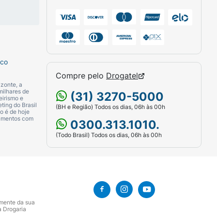
 pode agir como irritante para a pele do
ve com água morna e sabonete neutro ou
gação exageradas, pois, além de
sco
Compre pelo
Drogatel
zonte, a
ão da pele coberta pelas fraldas;
milhares de
(31) 3270-5000
eirismo e
ting do Brasil
(BH e Região) Todos os dias, 06h às 00h
o é de hoje
ão de côco, e enxagua-las com água para
camentos com
0300.313.1010.
uímicos.
(Todo Brasil) Todos os dias, 06h às 00h
do farmacêutico.
alergia conhecida à nistatina, ao óxido de
amente da sua
a Drogaria