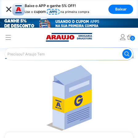
×
Baixe o APP e ganhe 5% OFF!
Baixar
cupom
Use o
APP5
na primeira compra
0
Araujo
Medicamentos
Remédio para Vermes e Parasitas