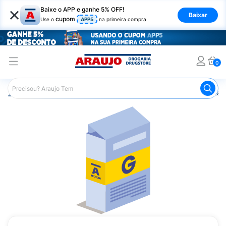
×
Baixe o APP e ganhe 5% OFF!
Baixar
cupom
Use o
APP5
na primeira compra
0
Araujo
Medicamentos
Remédio para Vermes e Parasitas