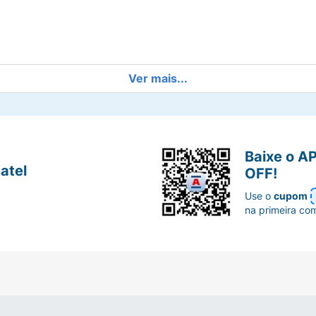
Ver mais...
Baixe o A
atel
OFF!
Use o
cupom
na primeira co