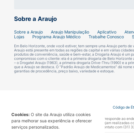
Sobre a Araujo
Sobre a Araujo
Araujo Manipulação
Aplicativo
Aten
Lojas
Programa Araujo Médico
Trabalhe Conosco
Em Belo Horizonte, onde você estiver, tem sempre uma Araujo perto de
Araujo está presente em todas as regiões da capital e em várias cidade
produtos de conveniência, saúde e bem-estar, a Drogaria Araujo é um pa
compromisso com o cliente: ela é a primeira drogaria de Belo Horizonte a
– o Drogatel Araujo (1963), a primeira drogaria Drive-Thru (1990) e a 
que a Araujo se destaca. O “Padrão Araujo de Medicamentos” dá nome
garantias de procedência, preço baixo, variedade e estoque.
Termo de Uso
Portal da Privacidade
Covid-19
Código de É
Cookies:
O site da Araujo utiliza cookies
A Drogaria Araujo S/A informa que o seu site oficial corresponde ao e
para melhorar sua experiência e oferecer
marca. Para sua segurança recomendamos que não sejam realizadas com
serviços personalizados.
Araujo S.A. Em caso de dúvidas, gentileza entrar em contato com (31)