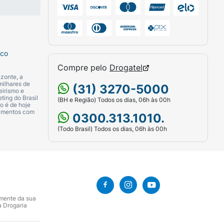
sco
Compre pelo
Drogatel
zonte, a
milhares de
(31) 3270-5000
eirismo e
ting do Brasil
(BH e Região) Todos os dias, 06h às 00h
o é de hoje
camentos com
0300.313.1010.
(Todo Brasil) Todos os dias, 06h às 00h
amente da sua
a Drogaria