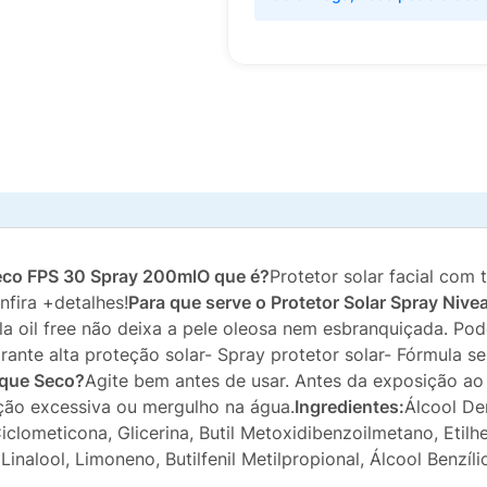
Seco FPS 30 Spray 200mlO que é?
Protetor solar facial com 
nfira +detalhes!
Para que serve o Protetor Solar Spray Niv
la oil free não deixa a pele oleosa nem esbranquiçada. Po
rante alta proteção solar- Spray protetor solar- Fórmula s
oque Seco?
Agite bem antes de usar. Antes da exposição ao 
ção excessiva ou mergulho na água.
Ingredientes:
Álcool De
clometicona, Glicerina, Butil Metoxidibenzoilmetano, Etilhex
inalool, Limoneno, Butilfenil Metilpropional, Álcool Benzílic