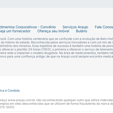
dimentos Corporativos - Convênio
Serviços Araujo
Fale Cono
Seja um fornecedor
Ofereça seu imóvel
Bulário
 você. Com uma história centenária que se confunde com a evolução de Belo Hori
s do interior do estado. Reconhecida pelos serviços inovadores e com um mix de 
trimônio dos mineiros. Essa trajetória de sucesso é também uma história de pion
 oferecer o plantão 24 horas (1933), a primeira a oferecer o serviço de telemarke
primeira rede a implantar o modelo drugstore. Na área de medicamentos, também nã
 novo para uma confiança antiga: de que na Araujo você sempre encontra medi
tica e Conduta
ndereço www.araujo.com.br, não reconhecendo qualquer outro que utilize indevid
pras em sites desconhecidos que se utilizem de forma fraudulenta da marca d
 3270-5000.