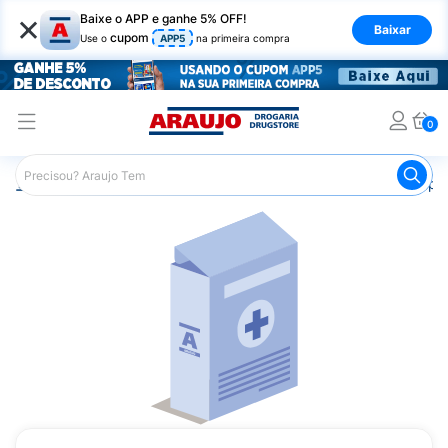
×
Baixe o APP e ganhe 5% OFF!
Baixar
cupom
Use o
APP5
na primeira compra
0
Araujo
Medicamentos
Saúde da Mulher
Anticoncepci