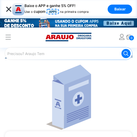
×
Baixe o APP e ganhe 5% OFF!
Baixar
cupom
Use o
APP5
na primeira compra
0
Araujo
Saúde e Bem Estar
Vitaminas e Minerais
Poliv