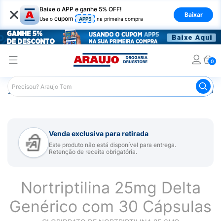
×
Baixe o APP e ganhe 5% OFF!
Baixar
cupom
Use o
APP5
na primeira compra
0
Araujo
Medicamentos
Remédio para Sistema Nervoso Ce
Venda exclusiva para retirada
Este produto não está disponível para entrega.
Retenção de receita obrigatória.
Nortriptilina 25mg Delta
Genérico com 30 Cápsulas