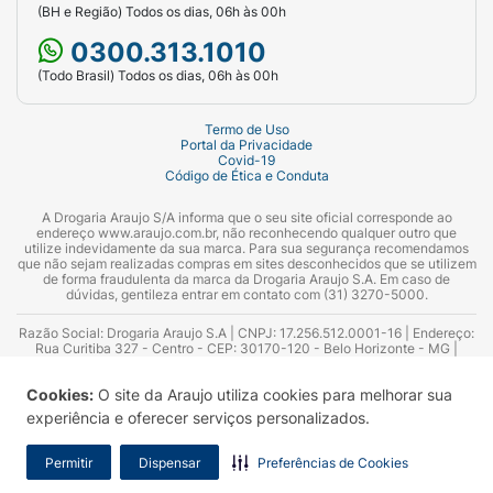
(BH e Região) Todos os dias, 06h às 00h
0300.313.1010
(Todo Brasil) Todos os dias, 06h às 00h
Termo de Uso
Portal da Privacidade
Covid-19
Código de Ética e Conduta
A Drogaria Araujo S/A informa que o seu site oficial corresponde ao
endereço www.araujo.com.br, não reconhecendo qualquer outro que
utilize indevidamente da sua marca. Para sua segurança recomendamos
que não sejam realizadas compras em sites desconhecidos que se utilizem
de forma fraudulenta da marca da Drogaria Araujo S.A. Em caso de
dúvidas, gentileza entrar em contato com (31) 3270-5000.
Razão Social: Drogaria Araujo S.A | CNPJ: 17.256.512.0001-16 | Endereço:
Rua Curitiba 327 - Centro - CEP: 30170-120 - Belo Horizonte - MG |
Telefones: 0300.313.1010 e (31) 3270-5000 Horário de funcionamento -
06:00h às 00:00h | Consultores técnicos responsáveis: Hairton Ayres
Cookies:
O site da Araujo utiliza cookies para melhorar sua
Azevedo Guimarães – CRF 10.965 | Yasmin Silva Alvarenga – CRF 52.584 -
Consultor substituto: Thiago Aguiar Pinheiro - CRF Nº 13.748. Alvará
experiência e oferecer serviços personalizados.
Sanitário: 2025020713 | Autorização de Funcionamento da Empresa (AFE):
7.16355-1
Permitir
Dispensar
Preferências de Cookies