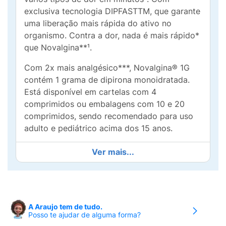
exclusiva tecnologia DIPFASTTM, que garante
uma liberação mais rápida do ativo no
organismo. Contra a dor, nada é mais rápido*
que Novalgina**¹.
Com 2x mais analgésico***, Novalgina® 1G
contém 1 grama de dipirona monoidratada.
Está disponível em cartelas com 4
comprimidos ou embalagens com 10 e 20
comprimidos, sendo recomendado para uso
adulto e pediátrico acima dos 15 anos.
Novalgina® 1G: como tomar:
Ver mais...
Tomar o comprimido com líquido
(aproximadamente ½ a 1 copo), por via oral.
Posologia Novalgina® 1G:
A Araujo tem de tudo.
Posso te ajudar de alguma forma?
A posologia de Nolvagina® 1G é de ½ a 1