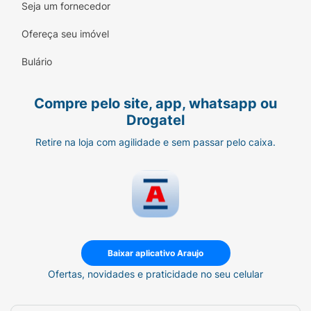
Seja um fornecedor
Referências:
Ofereça seu imóvel
NOVALGINA® (dipirona monoidratada).
Indicação: analgésico e antitérmico. M.S.:
Bulário
1.8620.0018 O USO DO MEDICAMENTO PODE
TRAZER ALGUNS RISCOS. Leia atentamente a
Compre pelo site, app, whatsapp ou
bula. SE PERSISTIREM OS SINTOMAS, O
Drogatel
MÉDICO DEVERÁ SER CONSULTADO.
Retire na loja com agilidade e sem passar pelo caixa.
*Início de ação entre 30 e 60 minutos.
**Quando comparada a medicamentos com
dipirona como único principio ativo. ***Cada
comprimido simples de 1g de Novalgina® tem
2x mais analgésico que cada comprimido
simples de 500mg de Novalgina®.
Baixar aplicativo Araujo
1. Bula do medicamento.
Ofertas, novidades e praticidade no seu celular