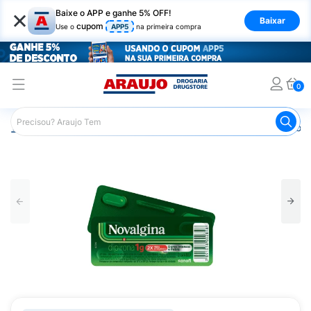
×
Baixe o APP e ganhe 5% OFF!
Baixar
cupom
Use o
APP5
na primeira compra
0
Araujo
Medicamentos
Remédios para Dor
Remédio p