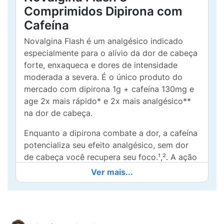
Comprimidos Dipirona com
Cafeína
Novalgina Flash é um analgésico indicado
especialmente para o alívio da dor de cabeça
forte, enxaqueca e dores de intensidade
moderada a severa. É o único produto do
mercado com dipirona 1g + cafeína 130mg e
age 2x mais rápido* e 2x mais analgésico**
na dor de cabeça.
Enquanto a dipirona combate a dor, a cafeína
potencializa seu efeito analgésico, sem dor
de cabeça você recupera seu foco.¹,². A ação
começa a partir de 15 a 30 minutos* após a
Ver mais...
ingestão e dura, em média, de 4 a 6 horas.
Com dúvida sobre como aliviar a dor de
cabeça? Novalgina® Flash oferece alívio