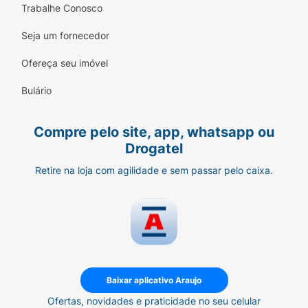
Trabalhe Conosco
comprimidos (equivalente a 4g de
dipirona/dia).
Seja um fornecedor
Benefícios de Novalgina® Flash:
Ofereça seu imóvel
● Ação analgésica: alívio de dores de
Bulário
cabeça forte, enxaqueca, cefaleia tensional,
dor de cabeça latejante e dores de
Compre pelo site, app, whatsapp ou
intensidade moderada a severa¹;
Drogatel
● Cafeína (para que serve): potencializa o
Retire na loja com agilidade e sem passar pelo caixa.
efeito analgésico da dipirona e contribui para
recuperar o foco e a atenção²;
● Ação 2x mais rápida* que a dipirona 1g
isolada — início a partir de 15 a 30 minutos*;
● 2x mais analgésico na dor de cabeça**;
Baixar aplicativo Araujo
Efeitos colaterais de Novalgina® Flash
Ofertas, novidades e praticidade no seu celular