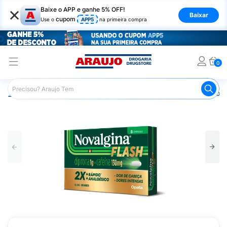
×
Baixe o APP e ganhe 5% OFF!
Baixar
cupom
Use o
APP5
na primeira compra
0
Araujo
Medicamentos
Remédios para Dor
Remédio p