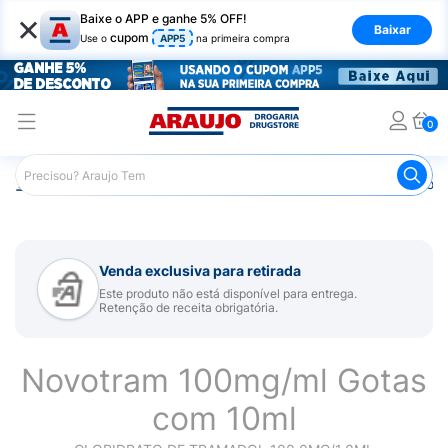
×
Baixe o APP e ganhe 5% OFF!
Baixar
cupom
Use o
APP5
na primeira compra
0
Araujo
Medicamentos
Remédios para Dor
Remédio p
Venda exclusiva para retirada
Este produto não está disponível para entrega.
Retenção de receita obrigatória.
Novotram 100mg/ml Gotas
com 10ml