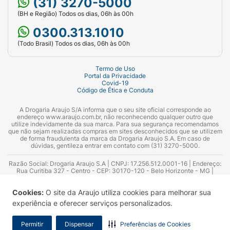
(31) 3270-5000
(BH e Região) Todos os dias, 06h às 00h
0300.313.1010
(Todo Brasil) Todos os dias, 06h às 00h
Termo de Uso
Portal da Privacidade
Covid-19
Código de Ética e Conduta
A Drogaria Araujo S/A informa que o seu site oficial corresponde ao
endereço www.araujo.com.br, não reconhecendo qualquer outro que
utilize indevidamente da sua marca. Para sua segurança recomendamos
que não sejam realizadas compras em sites desconhecidos que se utilizem
de forma fraudulenta da marca da Drogaria Araujo S.A. Em caso de
dúvidas, gentileza entrar em contato com (31) 3270-5000.
Razão Social: Drogaria Araujo S.A | CNPJ: 17.256.512.0001-16 | Endereço:
Rua Curitiba 327 - Centro - CEP: 30170-120 - Belo Horizonte - MG |
Telefones: 0300.313.1010 e (31) 3270-5000 Horário de funcionamento -
06:00h às 00:00h | Consultores técnicos responsáveis: Hairton Ayres
Cookies:
O site da Araujo utiliza cookies para melhorar sua
Azevedo Guimarães – CRF 10.965 | Yasmin Silva Alvarenga – CRF 52.584 -
Consultor substituto: Thiago Aguiar Pinheiro - CRF Nº 13.748. Alvará
experiência e oferecer serviços personalizados.
Sanitário: 2025020713 | Autorização de Funcionamento da Empresa (AFE):
7.16355-1
Permitir
Dispensar
Preferências de Cookies