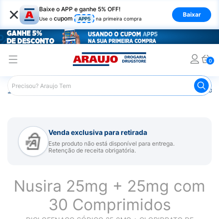
×
Baixe o APP e ganhe 5% OFF!
Baixar
cupom
Use o
APP5
na primeira compra
0
Araujo
Medicamentos
Remédios para Dor
Remédio p
Venda exclusiva para retirada
Este produto não está disponível para entrega.
Retenção de receita obrigatória.
Nusira 25mg + 25mg com
30 Comprimidos