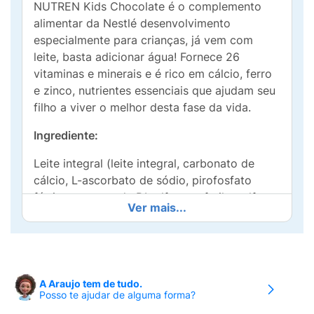
NUTREN Kids Chocolate é o complemento
alimentar da Nestlé desenvolvimento
especialmente para crianças, já vem com
leite, basta adicionar água! Fornece 26
vitaminas e minerais e é rico em cálcio, ferro
e zinco, nutrientes essenciais que ajudam seu
filho a viver o melhor desta fase da vida.
Ingrediente:
Leite integral (leite integral, carbonato de
cálcio, L-ascorbato de sódio, pirofosfato
férrico, acetato de DL-alfa-tocoferila, sulfato
Ver mais...
de zinco, carbonato de magnésio, acetato de
retinila, colecalciferol), açúcar, preparado à
base de cereal [farinha de trigo integral (11%),
farinha de trigo enriquecida com ferro e ácido
fólico (10%), açúcar, água, carbonato de
A Araujo tem de tudo.
Posso te ajudar de alguma forma?
cálcio e estabilizante hidrogenofosfato de di-