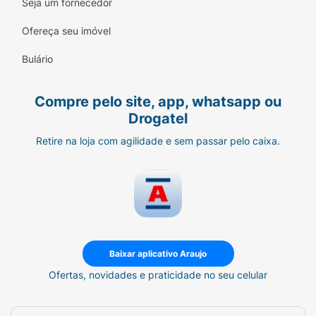
Seja um fornecedor
CEVADA E AVEIA. CONTÉM LACTOSE.
Ofereça seu imóvel
Modo de preparo:
Em um copo coloque 180
ml de leite integral, adicione 2 colheres de
Bulário
sopa cheias (27,5 g) e misture bem até diluir.
Sirva.
Compre pelo site, app, whatsapp ou
Drogatel
Modo de Conservação:
Armazenar a lata
tampada e consumir o produto em até 30
Retire na loja com agilidade e sem passar pelo caixa.
dias após a abertura da embalagem. Durante
o transporte este produto pode se
compactar. No entanto, seu volume e
conteúdo correspondem ao peso líquido
indicado no rótulo.
Baixar aplicativo Araujo
Ofertas, novidades e praticidade no seu celular