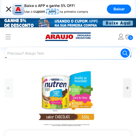
×
Baixe o APP e ganhe 5% OFF!
Baixar
cupom
Use o
APP5
na primeira compra
0
Araujo
Infantil
Alimentação Infantil
Suplemento Aliment