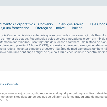
us olhos.
clusiva que
dimentos Corporativos - Convênio
Serviços Araujo
Fale Cono
Seja um fornecedor
Ofereça seu imóvel
Bulário
 acabamento
 você. Com uma história centenária que se confunde com a evolução de Belo Hori
s do interior do estado. Reconhecida pelos serviços inovadores e com um mix de 
trimônio dos mineiros. Essa trajetória de sucesso é também uma história de pion
deal para
 oferecer o plantão 24 horas (1933), a primeira a oferecer o serviço de telemarke
primeira rede a implantar o modelo drugstore. Na área de medicamentos, também nã
 novo para uma confiança antiga: de que na Araujo você sempre encontra medi
 da Jink em
to. Com suporte
tica e Conduta
 de tudo para
ndereço www.araujo.com.br, não reconhecendo qualquer outro que utilize indevid
pras em sites desconhecidos que se utilizem de forma fraudulenta da marca d
 3270-5000.
porta: superar