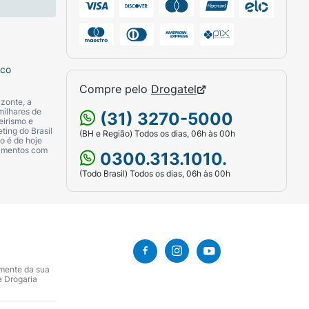
sco
Compre pelo
Drogatel
zonte, a
milhares de
(31) 3270-5000
eirismo e
ting do Brasil
(BH e Região) Todos os dias, 06h às 00h
o é de hoje
camentos com
0300.313.1010.
(Todo Brasil) Todos os dias, 06h às 00h
amente da sua
a Drogaria