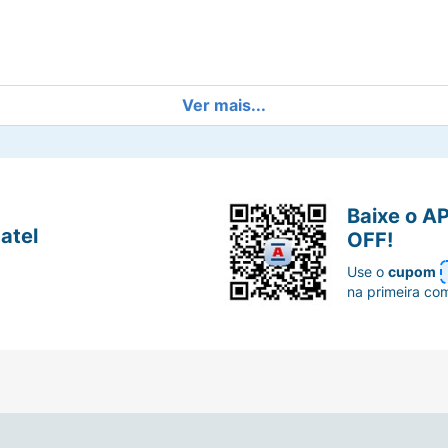
Ver mais...
arelas
isual impactante
Baixe o A
atel
OFF!
tes
Use o
cupom
na primeira co
, feitas de TAC,
onais. Com
ia UV400,
ciais,