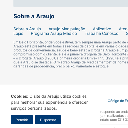
garantindo conforto e segurança para os se
Sobre a Araujo
• Fixação Segura JINKGRIP+: Tecnologia ex
Sobre a Araujo
Araujo Manipulação
Aplicativo
Aten
Lojas
Programa Araujo Médico
Trabalhe Conosco
proporciona melhor fixação ao rosto, com
Em Belo Horizonte, onde você estiver, tem sempre uma Araujo perto de
Araujo está presente em todas as regiões da capital e em várias cidade
produtos de conveniência, saúde e bem-estar, a Drogaria Araujo é um pa
emborrachado resistente à água e ao suor, i
compromisso com o cliente: ela é a primeira drogaria de Belo Horizonte a
– o Drogatel Araujo (1963), a primeira drogaria Drive-Thru (1990) e a 
que a Araujo se destaca. O “Padrão Araujo de Medicamentos” dá nome
práticas esportivas e movimentos intensos.
garantias de procedência, preço baixo, variedade e estoque.
• Suporte Total JINKCARE+: O compromisso
garantir que nada atrapalhe o seu movimen
Cookies:
O site da Araujo utiliza cookies
Termo de Uso
Portal da Privacidade
Covid-19
Código de É
para melhorar sua experiência e oferecer
completo e qualidade assegurada, cuidamos
serviços personalizados.
A Drogaria Araujo S/A informa que o seu site oficial corresponde ao e
marca. Para sua segurança recomendamos que não sejam realizadas com
Araujo S.A. Em caso de dúvidas, gentileza entrar em contato com (31)
Permitir
Dispensar
que você se concentre no que realmente im