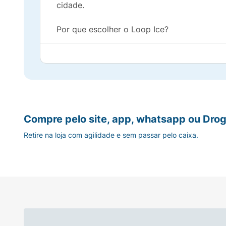
cidade.
Por que escolher o Loop Ice?
Estilo inovador: A combinação de hastes am
translúcidas com lentes azul gelo cria um v
e atual.
Compre pelo site, app, whatsapp ou Drog
• Proteção e Nitidez com JINKVISION+: Len
Retire na loja com agilidade e sem passar pelo caixa.
projetadas para máxima nitidez e resistência
3x mais resistentes que as lentes convenci
proteção polarizada antirreflexo e tecnolog
bloqueiam 100% dos raios UVA e UVB prejudi