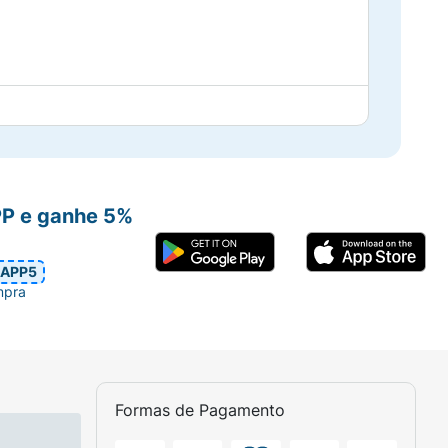
PP e ganhe 5%
APP5
mpra
Formas de Pagamento