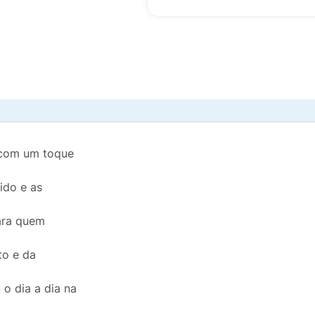
 com um toque
ido e as
para quem
to e da
u o dia a dia na