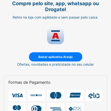
Compre pelo site, app, whatsapp ou
• Suporte Total com JINKCARE+: A Jink cuida
Drogatel
de todos os
Retire na loja com agilidade e sem passar pelo caixa.
detalhes para que nada interrompa seu ritmo.
Com
qualidade garantida e suporte completo, você
pode se
concentrar em superar seus limites e alcançar
novas
Baixar aplicativo Araujo
Ofertas, novidades e praticidade no seu celular
conquistas.
Formas de Pagamento