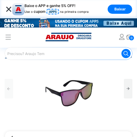
×
Baixe o APP e ganhe 5% OFF!
Baixar
cupom
Use o
APP5
na primeira compra
0
Araujo
Saúde e Bem Estar
Equipamentos de Proteção