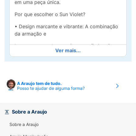
em uma peça única.
Por que escolher o Sun Violet?
• Design marcante e vibrante: A combinação
da armação e
lentes em tons de roxo é pura sofisticação e
Ver mais...
estilo. Ideal
para quem quer se destacar em treinos,
trilhas ou no dia a
A Araujo tem de tudo.
dia, com um visual que reflete personalidade.
Posso te ajudar de alguma forma?
• Proteção e Nitidez com JINKVISION+:
Lentes projetadas
Sobre a Araujo
para máxima clareza e resistência, feitas de
TAC, 3x mais
Sobre a Araujo
duráveis que as lentes convencionais. Com