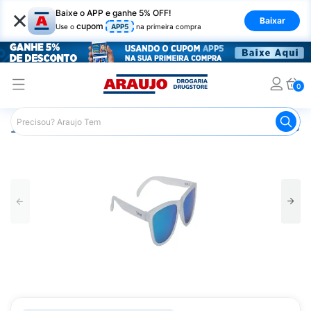
×
Baixe o APP e ganhe 5% OFF!
Baixar
cupom
Use o
APP5
na primeira compra
0
Araujo
Saúde e Bem Estar
Equipamentos de Proteção