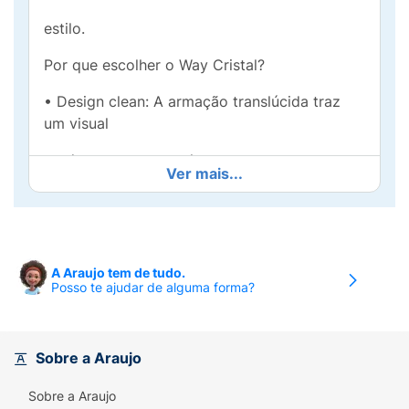
estilo.
Por que escolher o Way Cristal?
• Design clean: A armação translúcida traz
um visual
moderno e atemporal.
Ver mais...
• Proteção e Nitidez com JINKVISION: Lentes
projetadas
para máxima nitidez e resistência, feitas de
A Araujo tem de tudo.
TAC. Com
Posso te ajudar de alguma forma?
proteção polarizada antirreflexo e tecnologia
UV400,
Sobre a Araujo
bloqueiam 100% dos raios UVA e UVB
prejudiciais,
Sobre a Araujo