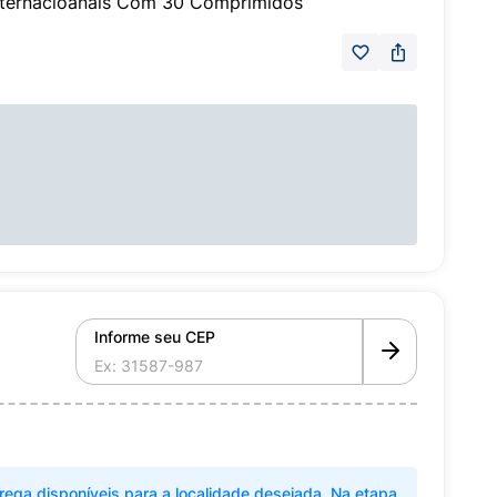
nternacioanais Com 30 Comprimidos
Informe seu CEP
rega disponíveis para a localidade desejada. Na etapa