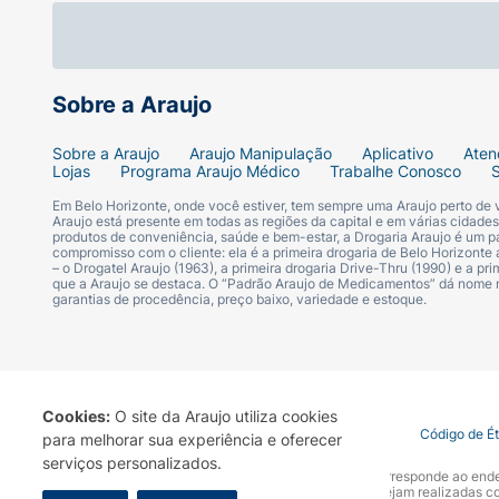
Sobre a Araujo
Sobre a Araujo
Araujo Manipulação
Aplicativo
Aten
Lojas
Programa Araujo Médico
Trabalhe Conosco
Em Belo Horizonte, onde você estiver, tem sempre uma Araujo perto de
Araujo está presente em todas as regiões da capital e em várias cidade
produtos de conveniência, saúde e bem-estar, a Drogaria Araujo é um pa
compromisso com o cliente: ela é a primeira drogaria de Belo Horizonte a
– o Drogatel Araujo (1963), a primeira drogaria Drive-Thru (1990) e a 
que a Araujo se destaca. O “Padrão Araujo de Medicamentos” dá nome
garantias de procedência, preço baixo, variedade e estoque.
Cookies:
O site da Araujo utiliza cookies
Termo de Uso
Portal da Privacidade
Covid-19
Código de É
para melhorar sua experiência e oferecer
serviços personalizados.
A Drogaria Araujo S/A informa que o seu site oficial corresponde ao e
marca. Para sua segurança recomendamos que não sejam realizadas com