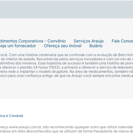
dimentos Corporativos - Convênio
Serviços Araujo
Fale Cono
Seja um fornecedor
Ofereça seu imóvel
Bulário
 você. Com uma história centenária que se confunde com a evolução de Belo Hori
s do interior do estado. Reconhecida pelos serviços inovadores e com um mix de 
trimônio dos mineiros. Essa trajetória de sucesso é também uma história de pion
 oferecer o plantão 24 horas (1933), a primeira a oferecer o serviço de telemarke
primeira rede a implantar o modelo drugstore. Na área de medicamentos, também nã
 novo para uma confiança antiga: de que na Araujo você sempre encontra medi
tica e Conduta
ndereço www.araujo.com.br, não reconhecendo qualquer outro que utilize indevid
pras em sites desconhecidos que se utilizem de forma fraudulenta da marca d