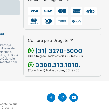
sco
Compre pelo
Drogatel
zonte, a
milhares de
(31) 3270-5000
eirismo e
ting do Brasil
(BH e Região) Todos os dias, 06h às 00h
o é de hoje
camentos com
0300.313.1010.
(Todo Brasil) Todos os dias, 06h às 00h
amente da sua
a Drogaria