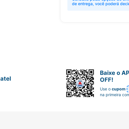
de entrega, você poderá deci
Baixe o A
atel
OFF!
Use o
cupom
na primeira co