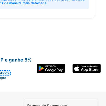
dir de maneira mais detalhada.
PP e ganhe 5%
APP5
mpra
Formas de Pagamento