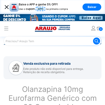
×
Baixe o APP e ganhe 5% OFF!
Baixar
cupom
Use o
APP5
na primeira compra
0
Araujo
Medicamentos
Remédio para Sistema Nervoso Ce
Venda exclusiva para retirada
Este produto não está disponível para entrega.
Retenção de receita obrigatória.
Olanzapina 10mg
Eurofarma Genérico com