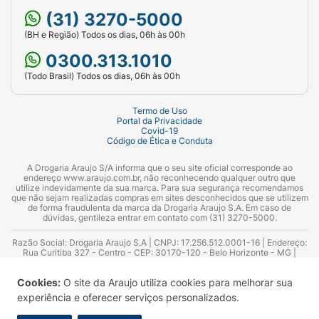
(31) 3270-5000
(BH e Região) Todos os dias, 06h às 00h
0300.313.1010
(Todo Brasil) Todos os dias, 06h às 00h
Termo de Uso
Portal da Privacidade
Covid-19
Código de Ética e Conduta
A Drogaria Araujo S/A informa que o seu site oficial corresponde ao
endereço www.araujo.com.br, não reconhecendo qualquer outro que
utilize indevidamente da sua marca. Para sua segurança recomendamos
que não sejam realizadas compras em sites desconhecidos que se utilizem
de forma fraudulenta da marca da Drogaria Araujo S.A. Em caso de
dúvidas, gentileza entrar em contato com (31) 3270-5000.
Razão Social: Drogaria Araujo S.A | CNPJ: 17.256.512.0001-16 | Endereço:
Rua Curitiba 327 - Centro - CEP: 30170-120 - Belo Horizonte - MG |
Telefones: 0300.313.1010 e (31) 3270-5000 Horário de funcionamento -
06:00h às 00:00h | Consultores técnicos responsáveis: Hairton Ayres
Cookies:
O site da Araujo utiliza cookies para melhorar sua
Azevedo Guimarães – CRF 10.965 | Yasmin Silva Alvarenga – CRF 52.584 -
Consultor substituto: Thiago Aguiar Pinheiro - CRF Nº 13.748. Alvará
experiência e oferecer serviços personalizados.
Sanitário: 2025020713 | Autorização de Funcionamento da Empresa (AFE):
7.16355-1