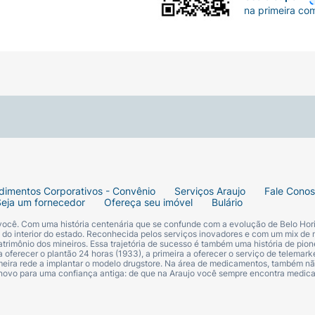
na primeira co
dimentos Corporativos - Convênio
Serviços Araujo
Fale Cono
Seja um fornecedor
Ofereça seu imóvel
Bulário
 você. Com uma história centenária que se confunde com a evolução de Belo Hori
s do interior do estado. Reconhecida pelos serviços inovadores e com um mix de 
trimônio dos mineiros. Essa trajetória de sucesso é também uma história de pion
 oferecer o plantão 24 horas (1933), a primeira a oferecer o serviço de telemarke
primeira rede a implantar o modelo drugstore. Na área de medicamentos, também nã
 novo para uma confiança antiga: de que na Araujo você sempre encontra medi