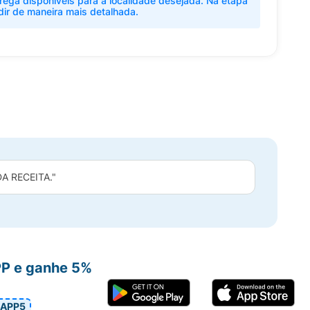
rega disponíveis para a localidade desejada. Na etapa
dir de maneira mais detalhada.
 RECEITA."
PP e ganhe 5%
APP5