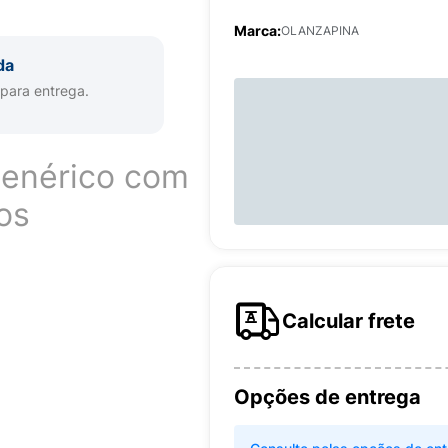
Marca:
OLANZAPINA
da
 para entrega.
Genérico com
os
Calcular frete
Opções de entrega