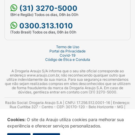
(31) 3270-5000
(BH e Região) Todos os dias, 06h às 00h
0300.313.1010
(Todo Brasil) Todos os dias, 06h às 00h
Termo de Uso
Portal da Privacidade
Covid-19
Código de Ética e Conduta
A Drogaria Araujo S/A informa que o seu site oficial corresponde ao
endereço www.araujo.com.br, não reconhecendo qualquer outro que
utilize indevidamente da sua marca. Para sua segurança recomendamos
que não sejam realizadas compras em sites desconhecidos que se utilizem
de forma fraudulenta da marca da Drogaria Araujo S.A. Em caso de
dúvidas, gentileza entrar em contato com (31) 3270-5000.
Razão Social: Drogaria Araujo S.A | CNPJ: 17.256.512.0001-16 | Endereço:
Rua Curitiba 327 - Centro - CEP: 30170-120 - Belo Horizonte - MG |
Telefones: 0300.313.1010 e (31) 3270-5000 Horário de funcionamento -
06:00h às 00:00h | Consultores técnicos responsáveis: Hairton Ayres
Cookies:
O site da Araujo utiliza cookies para melhorar sua
Azevedo Guimarães – CRF 10.965 | Yasmin Silva Alvarenga – CRF 52.584 -
Consultor substituto: Thiago Aguiar Pinheiro - CRF Nº 13.748. Alvará
experiência e oferecer serviços personalizados.
Sanitário: 2025020713 | Autorização de Funcionamento da Empresa (AFE):
7.16355-1