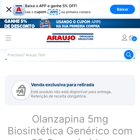
×
Baixe o APP e ganhe 5% OFF!
Baixar
cupom
Use o
APP5
na primeira compra
0
Araujo
Medicamentos
Remédio para Sistema Nervoso Ce
Venda exclusiva para retirada
Este produto não está disponível para entrega.
Retenção de receita obrigatória.
Olanzapina 5mg
Biosintética Genérico com