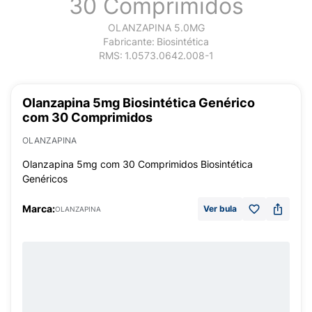
30 Comprimidos
OLANZAPINA 5.0MG
Fabricante:
Biosintética
RMS:
1.0573.0642.008-1
Olanzapina 5mg Biosintética Genérico
com 30 Comprimidos
OLANZAPINA
Olanzapina 5mg com 30 Comprimidos Biosintética
Genéricos
Marca:
Ver bula
OLANZAPINA