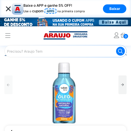
×
Baixe o APP e ganhe 5% OFF!
Baixar
cupom
Use o
APP5
na primeira compra
0
Araujo
Cabelo
Finalizadores
Óleo Capilar
Óleo Ca