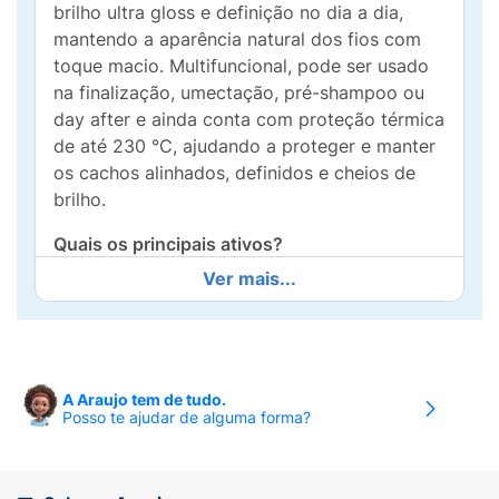
brilho ultra gloss e definição no dia a dia,
mantendo a aparência natural dos fios com
toque macio. Multifuncional, pode ser usado
na finalização, umectação, pré-shampoo ou
day after e ainda conta com proteção térmica
de até 230 °C, ajudando a proteger e manter
os cachos alinhados, definidos e cheios de
brilho.
Quais os principais ativos?
Ver mais...
Com Água de Coco, que repõe os nutrientes
dos fios e potencializa a hidratação;
Colágeno Vegetal, que auxilia no equilíbrio da
oleosidade, promove força e brilho; Extrato
de Hibisco, que hidrata, nutre e proporciona
A Araujo tem de tudo.
Posso te ajudar de alguma forma?
brilho; e Mix de Óleos, que revitaliza os fios e
potencializa a nutrição e a hidratação capilar,
garantindo cabelos mais saudáveis e