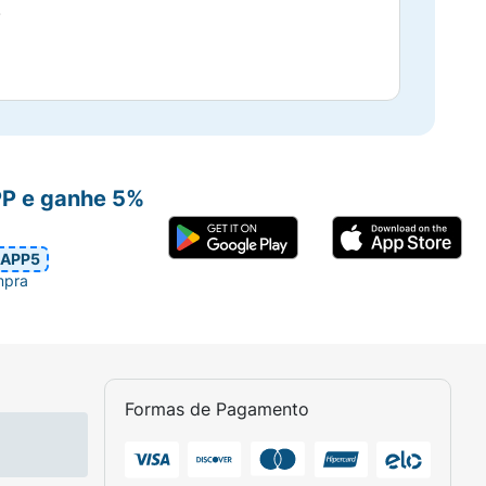
!
PP e ganhe 5%
APP5
mpra
Formas de Pagamento