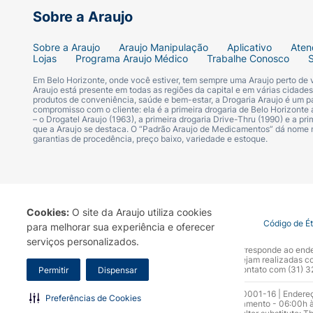
Sobre a Araujo
Sobre a Araujo
Araujo Manipulação
Aplicativo
Aten
Lojas
Programa Araujo Médico
Trabalhe Conosco
Em Belo Horizonte, onde você estiver, tem sempre uma Araujo perto de
Araujo está presente em todas as regiões da capital e em várias cidade
produtos de conveniência, saúde e bem-estar, a Drogaria Araujo é um pa
compromisso com o cliente: ela é a primeira drogaria de Belo Horizonte a
– o Drogatel Araujo (1963), a primeira drogaria Drive-Thru (1990) e a 
que a Araujo se destaca. O “Padrão Araujo de Medicamentos” dá nome
garantias de procedência, preço baixo, variedade e estoque.
Cookies:
O site da Araujo utiliza cookies
Termo de Uso
Portal da Privacidade
Covid-19
Código de É
para melhorar sua experiência e oferecer
serviços personalizados.
A Drogaria Araujo S/A informa que o seu site oficial corresponde ao e
marca. Para sua segurança recomendamos que não sejam realizadas com
Araujo S.A. Em caso de dúvidas, gentileza entrar em contato com (31)
Permitir
Dispensar
Razão Social: Drogaria Araujo S.A | CNPJ: 17.256.512.0001-16 | Endere
Preferências de Cookies
0300.313.1010 e (31) 3270-5000 Horário de funcionamento - 06:00h à