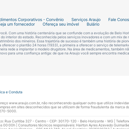
dimentos Corporativos - Convênio
Serviços Araujo
Fale Cono
Seja um fornecedor
Ofereça seu imóvel
Bulário
 você. Com uma história centenária que se confunde com a evolução de Belo Hori
s do interior do estado. Reconhecida pelos serviços inovadores e com um mix de 
trimônio dos mineiros. Essa trajetória de sucesso é também uma história de pion
 oferecer o plantão 24 horas (1933), a primeira a oferecer o serviço de telemarke
primeira rede a implantar o modelo drugstore. Na área de medicamentos, também nã
 novo para uma confiança antiga: de que na Araujo você sempre encontra medi
tica e Conduta
ndereço www.araujo.com.br, não reconhecendo qualquer outro que utilize indevid
pras em sites desconhecidos que se utilizem de forma fraudulenta da marca d
 3270-5000.
ço: Rua Curitiba 327 - Centro - CEP: 30170-120 - Belo Horizonte - MG | Telefon
s 00:00h | Consultores técnicos responsáveis: Hairton Ayres Azevedo Guimarã