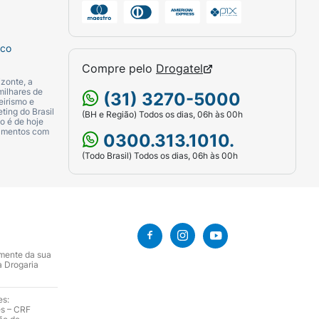
sco
Compre pelo
Drogatel
zonte, a
milhares de
(31) 3270-5000
eirismo e
ting do Brasil
(BH e Região) Todos os dias, 06h às 00h
o é de hoje
camentos com
0300.313.1010.
(Todo Brasil) Todos os dias, 06h às 00h
amente da sua
a Drogaria
es:
es – CRF