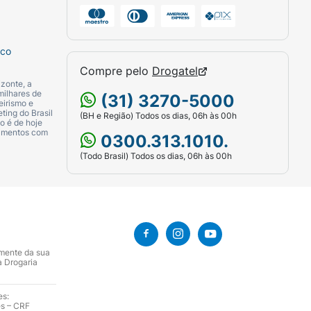
sco
Compre pelo
Drogatel
zonte, a
milhares de
(31) 3270-5000
eirismo e
ting do Brasil
(BH e Região) Todos os dias, 06h às 00h
o é de hoje
camentos com
0300.313.1010.
(Todo Brasil) Todos os dias, 06h às 00h
amente da sua
a Drogaria
es:
es – CRF