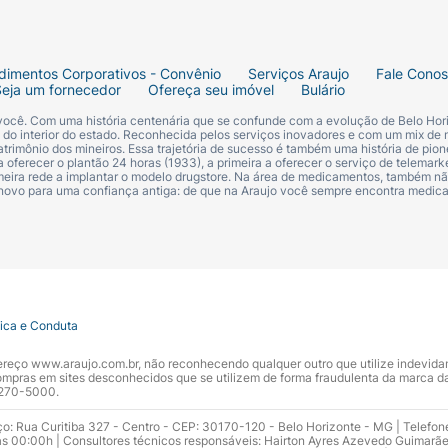
dimentos Corporativos - Convênio
Serviços Araujo
Fale Cono
Seja um fornecedor
Ofereça seu imóvel
Bulário
 você. Com uma história centenária que se confunde com a evolução de Belo Hori
s do interior do estado. Reconhecida pelos serviços inovadores e com um mix de 
trimônio dos mineiros. Essa trajetória de sucesso é também uma história de pion
 oferecer o plantão 24 horas (1933), a primeira a oferecer o serviço de telemarke
primeira rede a implantar o modelo drugstore. Na área de medicamentos, também nã
 novo para uma confiança antiga: de que na Araujo você sempre encontra medi
tica e Conduta
ndereço www.araujo.com.br, não reconhecendo qualquer outro que utilize indevid
pras em sites desconhecidos que se utilizem de forma fraudulenta da marca d
 3270-5000.
ço: Rua Curitiba 327 - Centro - CEP: 30170-120 - Belo Horizonte - MG | Telefon
s 00:00h | Consultores técnicos responsáveis: Hairton Ayres Azevedo Guimarã