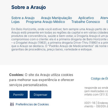
Sobre a Araujo
Sobre a Araujo
Araujo Manipulação
Aplicativo
Aten
Lojas
Programa Araujo Médico
Trabalhe Conosco
Em Belo Horizonte, onde você estiver, tem sempre uma Araujo perto de
Araujo está presente em todas as regiões da capital e em várias cidade
produtos de conveniência, saúde e bem-estar, a Drogaria Araujo é um pa
compromisso com o cliente: ela é a primeira drogaria de Belo Horizonte a
– o Drogatel Araujo (1963), a primeira drogaria Drive-Thru (1990) e a 
que a Araujo se destaca. O “Padrão Araujo de Medicamentos” dá nome
garantias de procedência, preço baixo, variedade e estoque.
Cookies:
O site da Araujo utiliza cookies
Termo de Uso
Portal da Privacidade
Covid-19
Código de É
para melhorar sua experiência e oferecer
serviços personalizados.
A Drogaria Araujo S/A informa que o seu site oficial corresponde ao e
marca. Para sua segurança recomendamos que não sejam realizadas com
Araujo S.A. Em caso de dúvidas, gentileza entrar em contato com (31)
Permitir
Dispensar
Razão Social: Drogaria Araujo S.A | CNPJ: 17.256.512.0001-16 | Endere
Preferências de Cookies
0300.313.1010 e (31) 3270-5000 Horário de funcionamento - 06:00h à