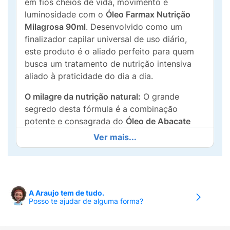
em fios cheios de vida, movimento e
luminosidade com o
Óleo Farmax Nutrição
Milagrosa 90ml
. Desenvolvido como um
finalizador capilar universal de uso diário,
este produto é o aliado perfeito para quem
busca um tratamento de nutrição intensiva
aliado à praticidade do dia a dia.
O milagre da nutrição natural:
O grande
segredo desta fórmula é a combinação
potente e consagrada do
Óleo de Abacate
com o
Óleo de Babosa
(Aloe Vera). Juntos,
Ver mais...
esses ativos ricos em vitaminas e lipídios
penetram na fibra capilar, promovendo uma
umectação profunda que repara as pontas
duplas, sela as cutículas e elimina o aspecto
A Araujo tem de tudo.
opaco ou espigado do cabelo.
Posso te ajudar de alguma forma?
Com uma textura inteligente de
rápida
absorção
, ele penetra nos fios