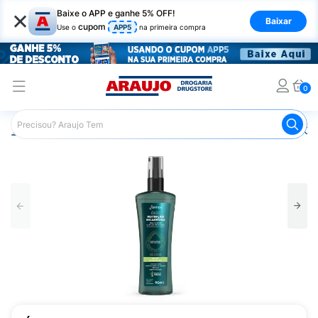
×
Baixe o APP e ganhe 5% OFF!
Baixar
cupom
Use o
APP5
na primeira compra
0
Araujo
Cabelo
Finalizadores
Óleo Capilar
Óleo Cap