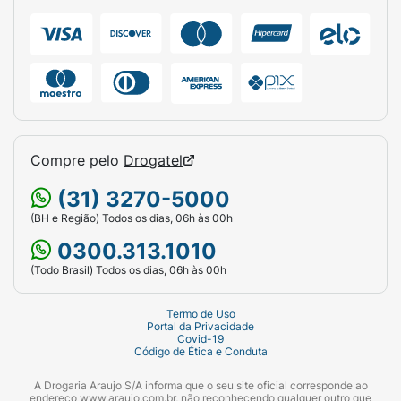
Como Finalizador/Protetor:
Com os cabelos
secos ou úmidos, coloque uma pequena
quantidade do Óleo Farmax Nutrição
Milagrosa na palma das mãos e distribua
uniformemente pelo comprimento e pontas.
Não enxágue. Finalize como de costume
com ou sem ferramentas de calor.
Compre pelo
Drogatel
Para Turbinar a Máscara:
Adicione algumas
(31) 3270-5000
gotas do óleo à quantidade de máscara
capilar que você vai usar no momento.
(BH e Região) Todos os dias, 06h às 00h
Misture bem, aplique nos fios lavados,
0300.313.1010
deixe agir pelo tempo recomendado pelo
(Todo Brasil) Todos os dias, 06h às 00h
creme e enxágue abundantemente.
Ficha Técnica:
Termo de Uso
Portal da Privacidade
Covid-19
Marca:
Farmax.
Código de Ética e Conduta
Produto:
Óleo Nutrição Milagrosa
A Drogaria Araujo S/A informa que o seu site oficial corresponde ao
endereço www.araujo.com.br, não reconhecendo qualquer outro que