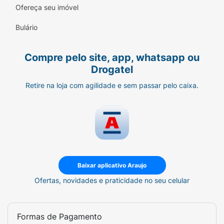
Ofereça seu imóvel
como reparador de pontas, finalizador
protetor ou misturado ao creme para
Bulário
potencializar a hidratação.
Proteção Térmica Integrada:
Cria uma
Compre pelo site, app, whatsapp ou
barreira invisível que protege os fios contra
Drogatel
as altas temperaturas das ferramentas de
Retire na loja com agilidade e sem passar pelo caixa.
calor.
Brilho Exuberante e Toque Leve:
Fórmula
de rápida absorção que deixa o cabelo
ultrailuminado e soltinho, sem resíduos
oleosos.
Baixar aplicativo Araujo
Foco em Cabelos Ressecados e Secos:
Combate intensamente o frizz e o toque
Ofertas, novidades e praticidade no seu celular
áspero desde a primeira aplicação.
Sugestão de Uso:
Formas de Pagamento