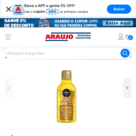
×
Baixe o APP e ganhe 5% OFF!
Baixar
cupom
Use o
APP5
na primeira compra
0
Araujo
Cabelo
Finalizadores
Óleo Capilar
Óleo Ca