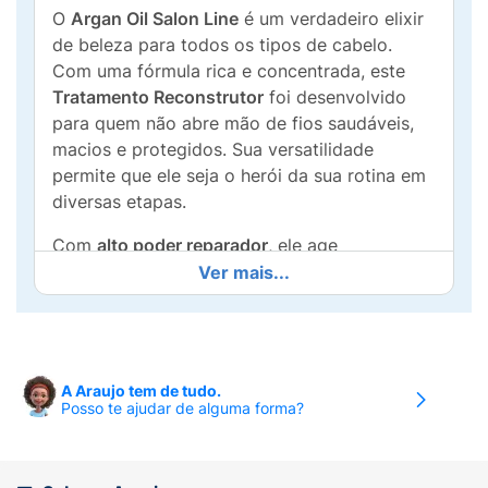
O
Argan Oil Salon Line
é um verdadeiro elixir
de beleza para todos os tipos de cabelo.
Com uma fórmula rica e concentrada, este
Tratamento Reconstrutor
foi desenvolvido
para quem não abre mão de fios saudáveis,
macios e protegidos. Sua versatilidade
permite que ele seja o herói da sua rotina em
diversas etapas.
Com
alto poder reparador
, ele age
diretamente na fibra capilar danificada,
Ver mais...
selando as cutículas e eliminando o aspecto
poroso. Além disso, é um aliado indispensável
para quem usa calor, pois oferece
proteção
térmica de até 230°C
, garantindo que o
A Araujo tem de tudo.
secador ou a chapinha não danifiquem a
Posso te ajudar de alguma forma?
estrutura do fio.
Múltiplos benefícios em um só produto: