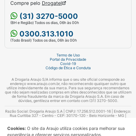
Compre pelo
Drogatel
(31) 3270-5000
(BH e Região) Todos os dias, 06h às 00h
0300.313.1010
(Todo Brasil) Todos os dias, 06h às 00h
Termo de Uso
Portal da Privacidade
Covid-19
Código de Ética e Conduta
A Drogaria Araujo S/A informa que o seu site oficial corresponde ao
endereço www.araujo.com.br, não reconhecendo qualquer outro que
utilize indevidamente da sua marca. Para sua segurança recomendamos
que não sejam realizadas compras em sites desconhecidos que se utilizem
de forma fraudulenta da marca da Drogaria Araujo S.A. Em caso de
dúvidas, gentileza entrar em contato com (31) 3270-5000.
Razão Social: Drogaria Araujo S.A | CNPJ: 17.256.512.0001-16 | Endereço:
Rua Curitiba 327 - Centro - CEP: 30170-120 - Belo Horizonte - MG |
Telefones: 0300.313.1010 e (31) 3270-5000 Horário de funcionamento -
06:00h às 00:00h | Consultores técnicos responsáveis: Hairton Ayres
Cookies:
O site da Araujo utiliza cookies para melhorar sua
Azevedo Guimarães – CRF 10.965 | Yasmin Silva Alvarenga – CRF 52.584 -
Consultor substituto: Thiago Aguiar Pinheiro - CRF Nº 13.748. Alvará
experiência e oferecer serviços personalizados.