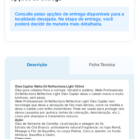
Consulte pelas opções de entrega disponíveis para a
localidade desejada. Na etapa de entrega, você
poderá decidir de maneira mais detalhada.
Descrição
Ficha Técnica
Óleo Capilar Wella Oil Reflections Light 100ml
Óleo para cabelos finos a normais. Versátil e sublime, Wella Professionals
Oil Reflections Reflective Light Óleo Capilar deixa o cabelo macio e muito
luminoso, sem pesar.
Wella Professionals Oil Reflections Reflective Light Óleo Capilar tem
tecnologia que deixa a sensação de fios mais densos, nutre na medida e
deixa o cabelo com brilho instantâneo. Pode ser usado para proteger dos
danos causados por química (antes da coloração, descoloração, etc.),
como pré-shampoo e tratamento noturno.
Ação:
Óleo de Semente de Camélia: cicatrização e selagem do fio.
Extrato de Chá Branco: antioxidante natural.Fragrância: no topo Romã,
Pêssego e Flor de Baunilha; no corpo Peônia, Coco e Jasmim; no fundo
Almíscar, Baunilha e Cedro.
Como usar: