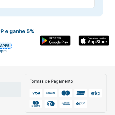
PP e ganhe 5%
APP5
mpra
Formas de Pagamento