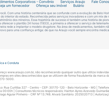
dimentos Corporativos - Convênio
Serviços Araujo
Fale Cono
Seja um fornecedor
Ofereça seu imóvel
Bulário
 você. Com uma história centenária que se confunde com a evolução de Belo Hori
s do interior do estado. Reconhecida pelos serviços inovadores e com um mix de 
trimônio dos mineiros. Essa trajetória de sucesso é também uma história de pion
 oferecer o plantão 24 horas (1933), a primeira a oferecer o serviço de telemarke
primeira rede a implantar o modelo drugstore. Na área de medicamentos, também nã
 novo para uma confiança antiga: de que na Araujo você sempre encontra medi
tica e Conduta
ndereço www.araujo.com.br, não reconhecendo qualquer outro que utilize indevid
pras em sites desconhecidos que se utilizem de forma fraudulenta da marca d
 3270-5000.
ço: Rua Curitiba 327 - Centro - CEP: 30170-120 - Belo Horizonte - MG | Telefon
s 00:00h | Consultores técnicos responsáveis: Hairton Ayres Azevedo Guimarã
hiago Aguiar Pinheiro - CRF Nº 13.748. Alvará Sanitário: 2025020713 | Autorizaç