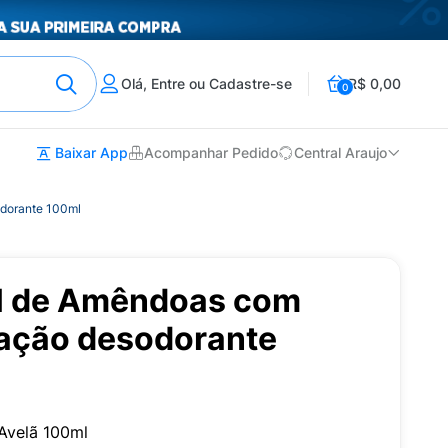
Olá, Entre ou Cadastre-se
R$ 0,00
0
Baixar App
Acompanhar Pedido
Central Araujo
odorante 100ml
l de Amêndoas com
 ação desodorante
Avelã 100ml