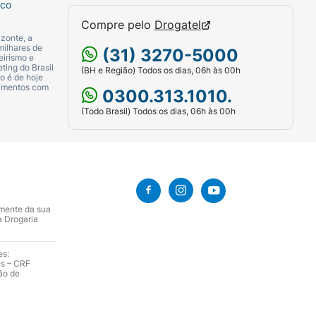
sco
Compre pelo
Drogatel
zonte, a
milhares de
(31) 3270-5000
eirismo e
ting do Brasil
(BH e Região) Todos os dias, 06h às 00h
o é de hoje
camentos com
0300.313.1010.
(Todo Brasil) Todos os dias, 06h às 00h
amente da sua
a Drogaria
es:
es – CRF
ão de