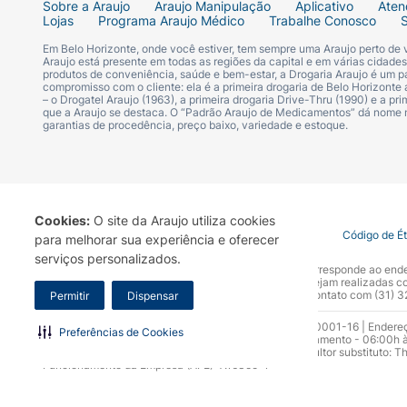
Sobre a Araujo
Araujo Manipulação
Aplicativo
Aten
Lojas
Programa Araujo Médico
Trabalhe Conosco
Em Belo Horizonte, onde você estiver, tem sempre uma Araujo perto de
Araujo está presente em todas as regiões da capital e em várias cidade
produtos de conveniência, saúde e bem-estar, a Drogaria Araujo é um pa
compromisso com o cliente: ela é a primeira drogaria de Belo Horizonte a
– o Drogatel Araujo (1963), a primeira drogaria Drive-Thru (1990) e a 
que a Araujo se destaca. O “Padrão Araujo de Medicamentos” dá nome
garantias de procedência, preço baixo, variedade e estoque.
Cookies:
O site da Araujo utiliza cookies
Termo de Uso
Portal da Privacidade
Covid-19
Código de É
para melhorar sua experiência e oferecer
serviços personalizados.
A Drogaria Araujo S/A informa que o seu site oficial corresponde ao e
marca. Para sua segurança recomendamos que não sejam realizadas com
Araujo S.A. Em caso de dúvidas, gentileza entrar em contato com (31)
Permitir
Dispensar
Razão Social: Drogaria Araujo S.A | CNPJ: 17.256.512.0001-16 | Endere
Preferências de Cookies
0300.313.1010 e (31) 3270-5000 Horário de funcionamento - 06:00h à
10.965 | Yasmin Silva Alvarenga – CRF 52.584 - Consultor substituto: T
Funcionamento da Empresa (AFE): 7.16355-1