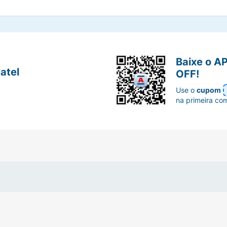
Baixe o A
atel
OFF!
Use o
cupom
na primeira co