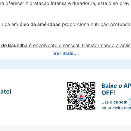
a oferecer hidratação intensa e duradoura, este óleo prev
 rica em
óleo de amêndoas
proporciona nutrição profunda
r de Baunilha
é envolvente e sensual, transformando a apli
Ver mais...
o produto atua como desodorante corporal, garantindo fres
eal para ser aplicado durante ou após o banho, com ou s
Baixe o A
o e o perfume Paixão.
atel
OFF!
Use o
cupom
na primeira co