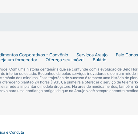
dimentos Corporativos - Convênio
Serviços Araujo
Fale Cono
Seja um fornecedor
Ofereça seu imóvel
Bulário
 você. Com uma história centenária que se confunde com a evolução de Belo Hori
s do interior do estado. Reconhecida pelos serviços inovadores e com um mix de 
trimônio dos mineiros. Essa trajetória de sucesso é também uma história de pion
 oferecer o plantão 24 horas (1933), a primeira a oferecer o serviço de telemarke
primeira rede a implantar o modelo drugstore. Na área de medicamentos, também nã
 novo para uma confiança antiga: de que na Araujo você sempre encontra medi
tica e Conduta