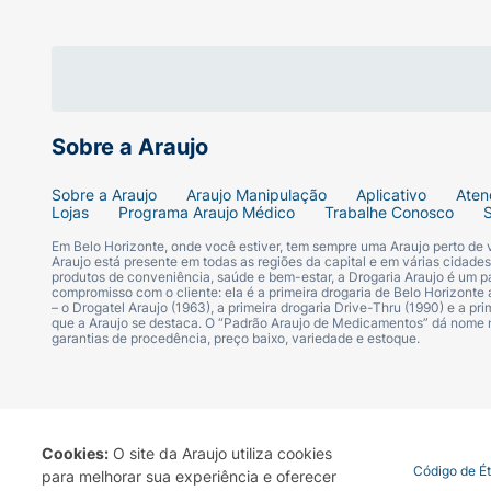
Sobre a Araujo
Sobre a Araujo
Araujo Manipulação
Aplicativo
Aten
Lojas
Programa Araujo Médico
Trabalhe Conosco
Em Belo Horizonte, onde você estiver, tem sempre uma Araujo perto de
Araujo está presente em todas as regiões da capital e em várias cidade
produtos de conveniência, saúde e bem-estar, a Drogaria Araujo é um pa
compromisso com o cliente: ela é a primeira drogaria de Belo Horizonte a
– o Drogatel Araujo (1963), a primeira drogaria Drive-Thru (1990) e a 
que a Araujo se destaca. O “Padrão Araujo de Medicamentos” dá nome
garantias de procedência, preço baixo, variedade e estoque.
Cookies:
O site da Araujo utiliza cookies
Termo de Uso
Portal da Privacidade
Covid-19
Código de É
para melhorar sua experiência e oferecer