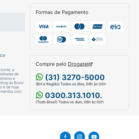
Formas de Pagamento
sco
Compre pelo
Drogatel
zonte, a
milhares de
(31) 3270-5000
eirismo e
ting do Brasil
(BH e Região) Todos os dias, 06h às 00h
o é de hoje
camentos com
0300.313.1010.
(Todo Brasil) Todos os dias, 06h às 00h