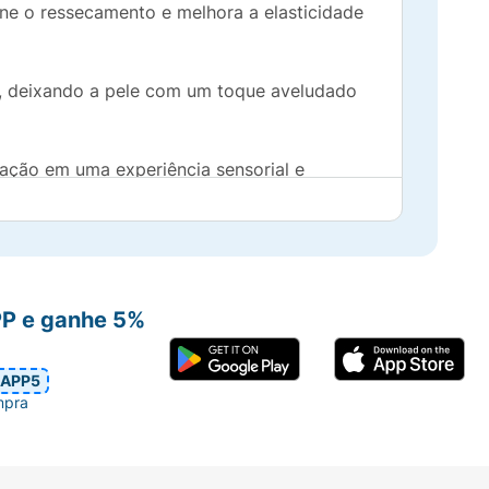
ine o ressecamento e melhora a elasticidade
, deixando a pele com um toque aveludado
cação em uma experiência sensorial e
cor e bem-estar.
em enxágue, dependendo da intensidade de
PP e ganhe 5%
APP5
mpra