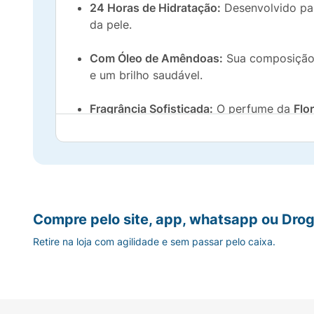
24 Horas de Hidratação:
Desenvolvido par
da pele.
Com Óleo de Amêndoas:
Sua composição
e um brilho saudável.
Fragrância Sofisticada:
O perfume da
Flo
deixando um rastro de feminilidade no ar.
Deo Corporal:
Além de hidratar e nutrir, 
O frasco de
100ml
é prático e o produto id
hidratação desejada. Mime-se com o carinh
Compre pelo site, app, whatsapp ou Drog
Retire na loja com agilidade e sem passar pelo caixa.